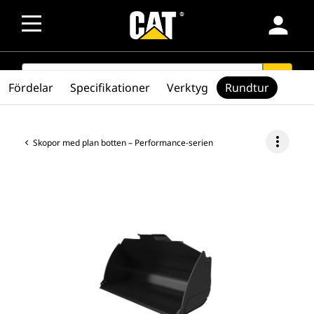
person
SEARCH
search
Fördelar
Specifikationer
Verktyg
Rundtur
more_vert
Skopor med plan botten – Performance-serien