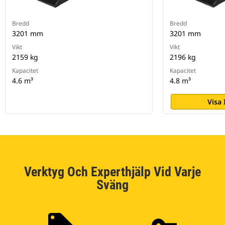
Bredd
Bredd
3201 mm
3201 mm
Vikt
Vikt
2159 kg
2196 kg
Kapacitet
Kapacitet
4.6 m³
4.8 m³
Visa
Verktyg Och Experthjälp Vid Varje
Sväng