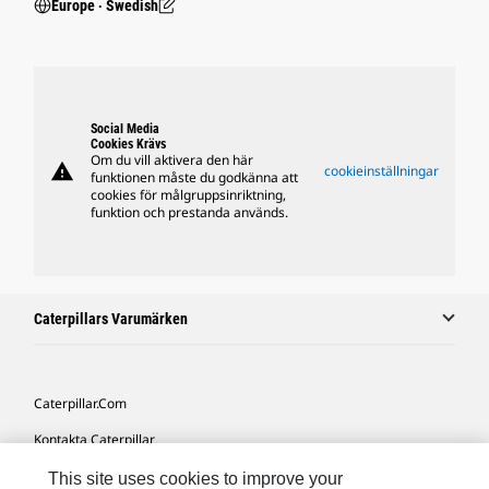
Europe ‧ Swedish
Social Media
Cookies Krävs
Om du vill aktivera den här
warning
cookieinställningar
funktionen måste du godkänna att
cookies för målgruppsinriktning,
funktion och prestanda används.
Caterpillars Varumärken
Caterpillar.com
Kontakta Caterpillar
Mina Marknadsföringspreferenser
This site uses cookies to improve your