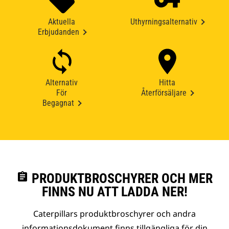
Aktuella
Uthyrningsalternativ
Erbjudanden
Alternativ
Hitta
För
Återförsäljare
Begagnat
assignment
PRODUKTBROSCHYRER OCH MER
FINNS NU ATT LADDA NER!
Caterpillars produktbroschyrer och andra
informationsdokument finns tillgängliga för din