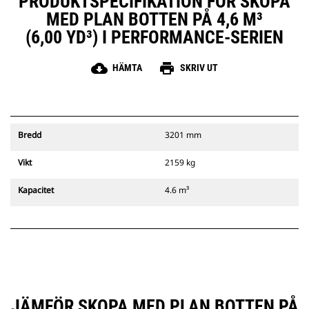
PRODUKTSPECIFIKATION FÖR SKOPA
MED PLAN BOTTEN PÅ 4,6 M³
(6,00 YD³) I PERFORMANCE-SERIEN
cloud_download
print
HÄMTA
SKRIV UT
Bredd
3201 mm
Vikt
2159 kg
Kapacitet
4.6 m³
JÄMFÖR SKOPA MED PLAN BOTTEN PÅ