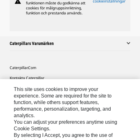
warning
cookieinställningar
funktionen måste du godkänna att
cookies för målgruppsinriktning,
funktion och prestanda används.
Caterpillars Varumärken
Caterpillar.com
Kontakta Caterpillar
Mina Marknadsföringspreferenser
This site uses cookies to improve your
experience. Some are required for the site to
Platskarta
function, while others support features,
performance, personalization, targeting, and
Cookie Settings
analytics.
Juridiskt
You can adjust your preferences anytime using
Cookie Settings.
Sekretess
By selecting I Accept, you agree to the use of