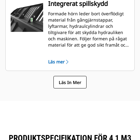
Integrerat spillskydd
Formade hörn leder bort överflödigt
material från gångjärnstappar,
lyftarmar, hydraulcylindrar och
tiltgivare för att skydda hydrauliken
och maskinen. Följer formen på rågat
material för att ge god sikt framåt och
undvika hörnskador vid dumpning.
Läs mer
Läs In Mer
PRODUKTSPECIFIKATION FÖR 4,1 M3