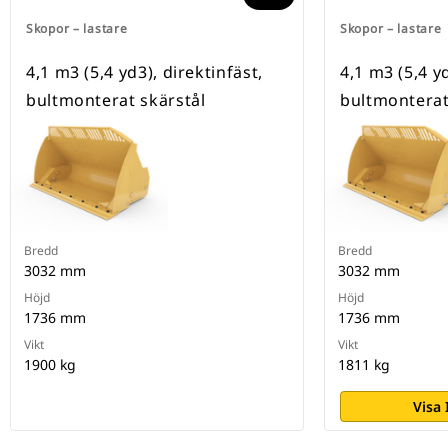
Skopor – lastare
Skopor – lastare
4,1 m3 (5,4 yd3), direktinfäst,
4,1 m3 (5,4 yd
bultmonterat skärstål
bultmonterat
Bredd
Bredd
3032 mm
3032 mm
Höjd
Höjd
1736 mm
1736 mm
Vikt
Vikt
1900 kg
1811 kg
Visa