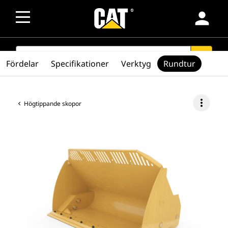
person
SEARCH
search
Fördelar
Specifikationer
Verktyg
Rundtur
more_vert
Högtippande skopor