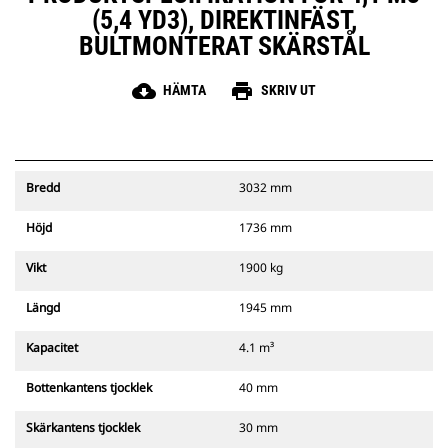
(5,4 YD3), DIREKTINFÄST,
BULTMONTERAT SKÄRSTÅL
cloud_download
print
HÄMTA
SKRIV UT
Bredd
3032 mm
Höjd
1736 mm
Vikt
1900 kg
Längd
1945 mm
Kapacitet
4.1 m³
Bottenkantens tjocklek
40 mm
Skärkantens tjocklek
30 mm