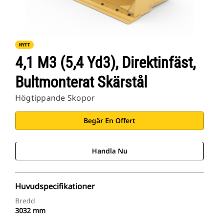
NYTT
4,1 M3 (5,4 Yd3), Direktinfäst,
Bultmonterat Skärstål
Högtippande Skopor
Begär En Offert
Handla Nu
Huvudspecifikationer
Bredd
3032 mm