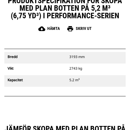
PRODUKTSPECIFIKATION FÖR SKOPA
MED PLAN BOTTEN PÅ 5,2 M³
(6,75 YD³) I PERFORMANCE-SERIEN
cloud_download
print
HÄMTA
SKRIV UT
Bredd
3193 mm
Vikt
2743 kg
Kapacitet
5.2 m³
JÄMFÖR SKOPA MED PLAN BOTTEN PÅ