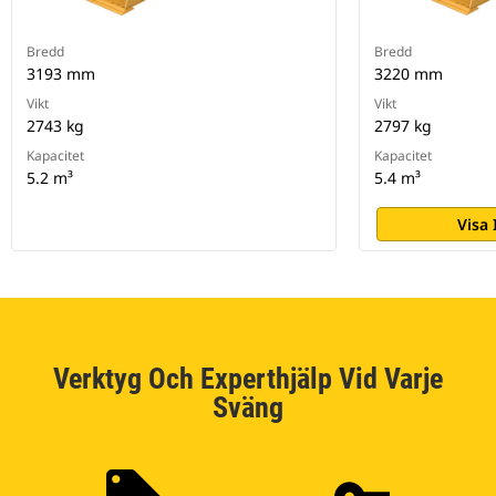
Bredd
Bredd
3193 mm
3220 mm
Vikt
Vikt
2743 kg
2797 kg
Kapacitet
Kapacitet
5.2 m³
5.4 m³
Visa
Verktyg Och Experthjälp Vid Varje
Sväng