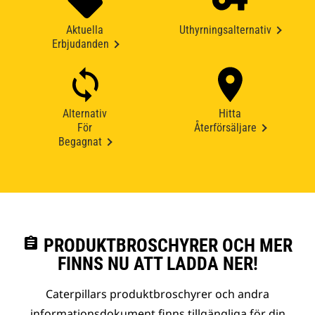
Aktuella
Uthyrningsalternativ
Erbjudanden
Alternativ
Hitta
För
Återförsäljare
Begagnat
assignment
PRODUKTBROSCHYRER OCH MER
FINNS NU ATT LADDA NER!
Caterpillars produktbroschyrer och andra
informationsdokument finns tillgängliga för din