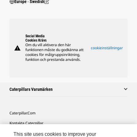
Europe ‧ Swedish
Social Media
Cookies Krävs
Om du vill aktivera den här
warning
cookieinställningar
funktionen måste du godkänna att
cookies för målgruppsinriktning,
funktion och prestanda används.
Caterpillars Varumärken
Caterpillar.com
Kontakta Caterpillar
Mina Marknadsföringspreferenser
This site uses cookies to improve your