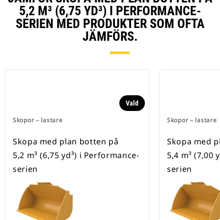
5,2 M³ (6,75 YD³) I PERFORMANCE-
SERIEN MED PRODUKTER SOM OFTA
JÄMFÖRS.
Vald
Skopor – lastare
Skopor – lastare
Skopa med plan botten på
Skopa med pl
5,2 m³ (6,75 yd³) i Performance-
5,4 m³ (7,00 
serien
serien