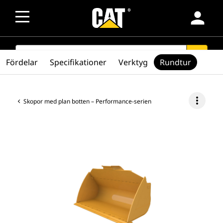
person
SEARCH
search
Fördelar
Specifikationer
Verktyg
Rundtur
more_vert
Skopor med plan botten – Performance-serien