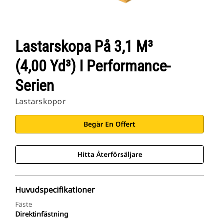
Lastarskopa På 3,1 M³
(4,00 Yd³) I Performance-
Serien
Lastarskopor
Begär En Offert
Hitta Återförsäljare
Huvudspecifikationer
Fäste
Direktinfästning