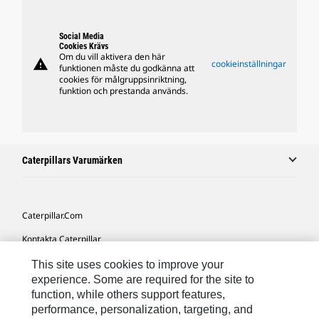
Social Media
Cookies Krävs
Om du vill aktivera den här
warning
cookieinställningar
funktionen måste du godkänna att
cookies för målgruppsinriktning,
funktion och prestanda används.
Caterpillars Varumärken
Caterpillar.com
Kontakta Caterpillar
Mina Marknadsföringspreferenser
This site uses cookies to improve your
experience. Some are required for the site to
Platskarta
function, while others support features,
performance, personalization, targeting, and
Cookie Settings