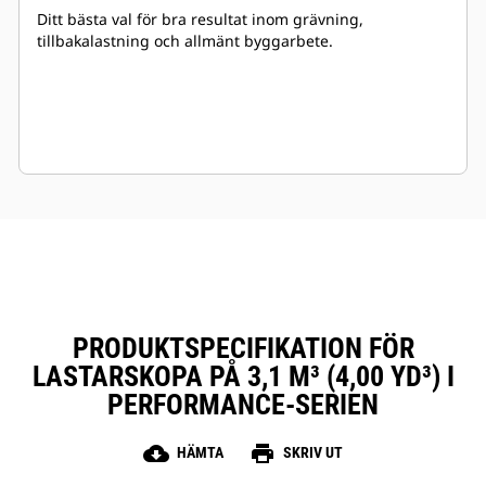
Ditt bästa val för bra resultat inom grävning,
tillbakalastning och allmänt byggarbete.
PRODUKTSPECIFIKATION FÖR
LASTARSKOPA PÅ 3,1 M³ (4,00 YD³) I
PERFORMANCE-SERIEN
cloud_download
print
HÄMTA
SKRIV UT