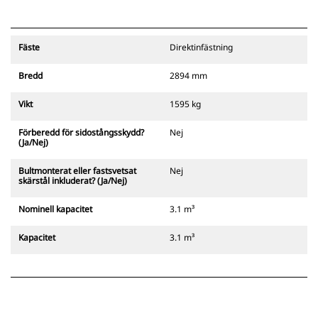
Fäste
Direktinfästning
Bredd
2894 mm
Vikt
1595 kg
Förberedd för sidostångsskydd?
Nej
(Ja/Nej)
Bultmonterat eller fastsvetsat
Nej
skärstål inkluderat? (Ja/Nej)
Nominell kapacitet
3.1 m³
Kapacitet
3.1 m³