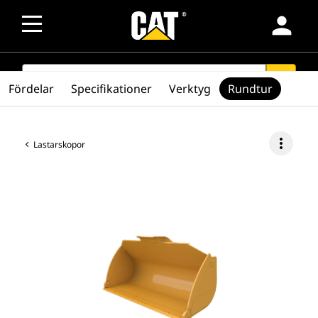
person
SEARCH
search
Fördelar
Specifikationer
Verktyg
Rundtur
more_vert
Lastarskopor