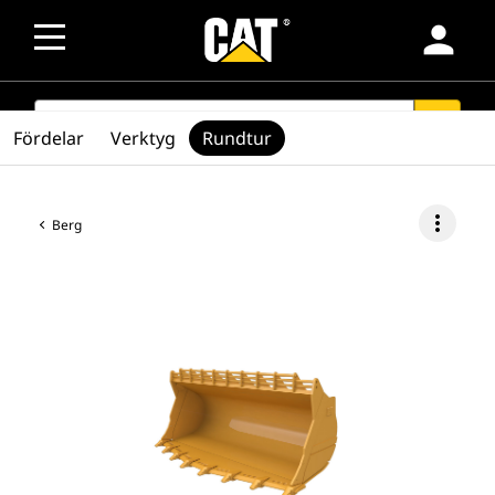
person
SEARCH
search
Fördelar
Verktyg
Rundtur
more_vert
Berg