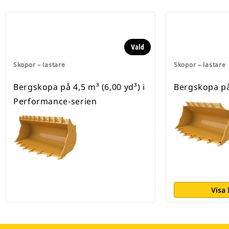
Vald
Skopor – lastare
Skopor – lastare
Bergskopa på 4,5 m³ (6,00 yd³) i
Bergskopa på 
Performance-serien
Visa