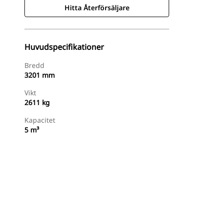
Hitta Återförsäljare
Huvudspecifikationer
Bredd
3201 mm
Vikt
2611 kg
Kapacitet
5 m³
Hitta Återförsäljare
Begär En Offert