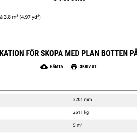
 3,8 m³ (4,97 yd³)
ATION FÖR SKOPA MED PLAN BOTTEN PÅ 3
cloud_download
print
HÄMTA
SKRIV UT
3201 mm
2611 kg
5 m³