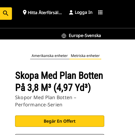
Logga In
place
apps
Hitta Återförsäljare
search
Europe-Svenska
Amerikanska enheter
Metriska enheter
Skopa Med Plan Botten
På 3,8 M³ (4,97 Yd³)
Skopor Med Plan Botten –
Performance-Serien
Begär En Offert