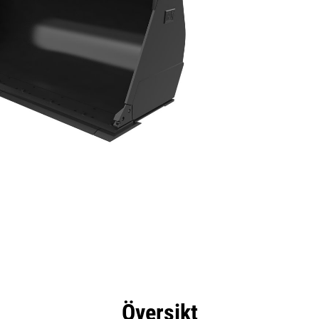
delar
Specifikationer
Verktyg
Rundtur
Översikt