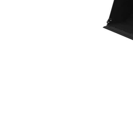
Skopa Med Plan Botten På 3,8 M³ (4,97 Yd³)
För
Ändra modell