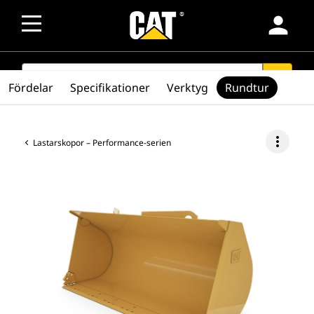
person
SEARCH
search
Fördelar
Specifikationer
Verktyg
Rundtur
more_vert
Lastarskopor – Performance-serien