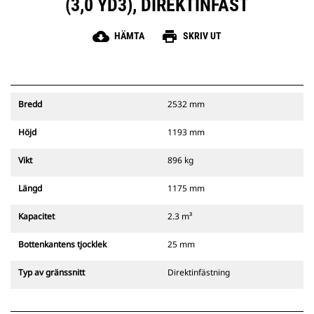
(3,0 YD3), DIREKTINFÄST
cloud_download
print
HÄMTA
SKRIV UT
Bredd
2532 mm
Höjd
1193 mm
Vikt
896 kg
Längd
1175 mm
Kapacitet
2.3 m³
Bottenkantens tjocklek
25 mm
Typ av gränssnitt
Direktinfästning