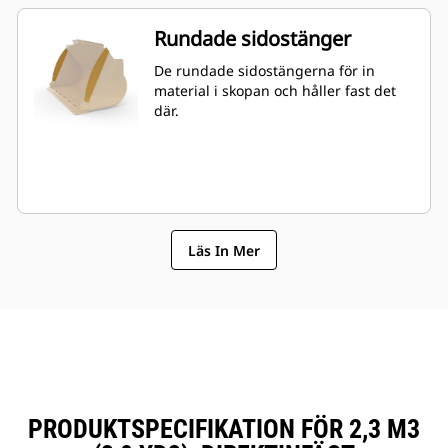
Rundade sidostänger
De rundade sidostängerna för in
material i skopan och håller fast det
där.
Läs In Mer
PRODUKTSPECIFIKATION FÖR 2,3 M3