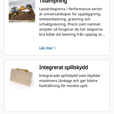
Tillämpning
Lastarskoporna i Performance-serien
är universalskopor för uppläggning,
ombearbetning, grävning och
schaktgrävning. Precis som namnet
antyder så fungerar de här skoporna
bra både vid lastning från upplag och
vid schaktlastning. De är utformade
för standardförhållanden gällande
Läs mer
brytkrafter och nötning. Perfekt för
bakåtdragning och hyvling.
Fyllningsfaktorn för skopor i
Performance-serien kan vara upp till
Integrerat spillskydd
115 % högre än den angivna
kapaciteten.
Integrerade spillskydd som skyddar
maskinens länkage och ger bättre
fasthållning för mindre spill.