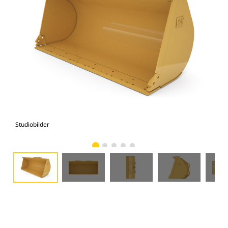
Studiobilder
Vy 