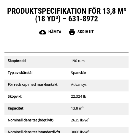
PRODUKTSPECIFIKATION FÖR 13,8 M³
(18 YD³) – 631-8972
cloud_download
print
HÄMTA
SKRIV UT
Skopbredd
190 tum
Typ av skärstål
Spadskär
För redskap med markkontakt
Advansys
Skopvikt
22,324 lb
Kapacitet
13.8 m³
Nominell densitet (högt lyft)
2635 lb/yd³
Nominell densitet (standardlyft)
3060 lb/yd³