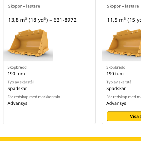
Skopor – lastare
Skopor – lastare
13,8 m³ (18 yd³) – 631-8972
11,5 m³ (15 y
Skopbredd
Skopbredd
190 tum
190 tum
Typ av skärstål
Typ av skärstål
Spadskär
Spadskär
För redskap med markkontakt
För redskap med m
Advansys
Advansys
Visa