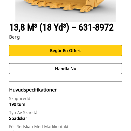
Cat-Tillämpningar
13,8 M³ (18 Yd³) – 631-8972
Berg
Begär En Offert
Handla Nu
Huvudspecifikationer
Skopbredd
190 tum
Typ Av Skärstål
Spadskär
För Redskap Med Markkontakt