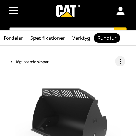
person
SEARCH
search
Fördelar
Specifikationer
Verktyg
Rundtur
more_vert
Högtippande skopor