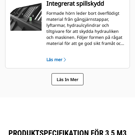
Integrerat spillskydd
Formade hörn leder bort överflödigt
material från gångjärnstappar,
lyftarmar, hydraulcylindrar och
tiltgivare för att skydda hydrauliken
och maskinen. Följer formen på rågat
material för att ge god sikt framåt och
undvika hörnskador vid dumpning.
Läs mer
Läs In Mer
PRODUKTSPECIFIKATION FÖR 3,5 M3