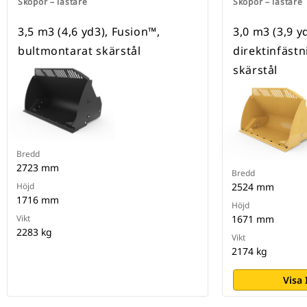
Skopor – lastare
Skopor – lastare
3,5 m3 (4,6 yd3), Fusion™,
3,0 m3 (3,9 y
bultmontarat skärstål
direktinfäst
skärstål
Bredd
2723 mm
Bredd
Höjd
2524 mm
1716 mm
Höjd
Vikt
1671 mm
2283 kg
Vikt
2174 kg
Visa