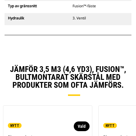
Typ av gränssnitt
Fusion™-fäste
Hydraulik
3. Ventil
JÄMFÖR 3,5 M3 (4,6 YD3), FUSION™,
BULTMONTARAT SKÄRSTÅL MED
PRODUKTER SOM OFTA JÄMFÖRS.
NYTT
NYTT
Vald