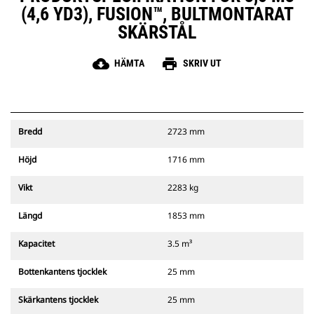
(4,6 YD3), FUSION™, BULTMONTARAT
SKÄRSTÅL
cloud_download
print
HÄMTA
SKRIV UT
Bredd
2723 mm
Höjd
1716 mm
Vikt
2283 kg
Längd
1853 mm
Kapacitet
3.5 m³
Bottenkantens tjocklek
25 mm
Skärkantens tjocklek
25 mm