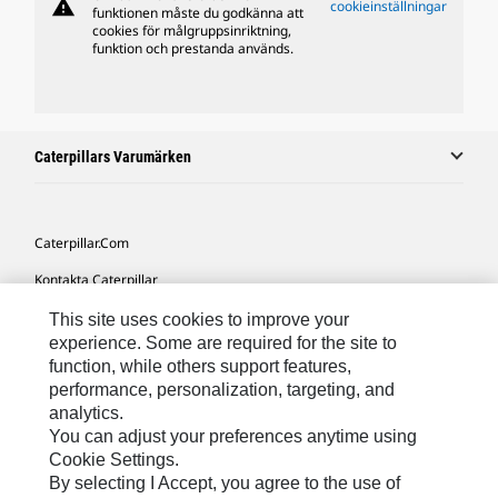
warning
cookieinställningar
funktionen måste du godkänna att
cookies för målgruppsinriktning,
funktion och prestanda används.
Caterpillars Varumärken
Caterpillar.com
Kontakta Caterpillar
Mina Marknadsföringspreferenser
This site uses cookies to improve your
experience. Some are required for the site to
Platskarta
function, while others support features,
performance, personalization, targeting, and
Cookie Settings
analytics.
Juridiskt
You can adjust your preferences anytime using
Cookie Settings.
Sekretess
By selecting I Accept, you agree to the use of