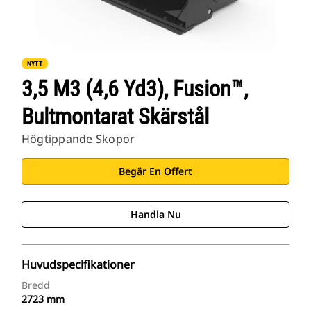
NYTT
3,5 M3 (4,6 Yd3), Fusion™,
Bultmontarat Skärstål
Högtippande Skopor
Begär En Offert
Handla Nu
Huvudspecifikationer
Bredd
2723 mm