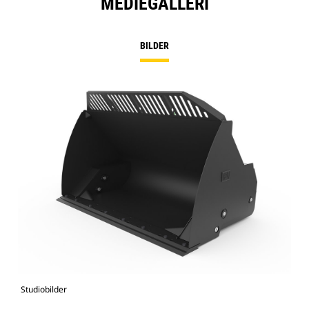
MEDIEGALLERI
BILDER
Studiobilder
Vy 