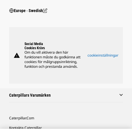
Europe ‧ Swedish
Social Media
Cookies Krävs
Om du vill aktivera den här
warning
cookieinställningar
funktionen måste du godkänna att
cookies för målgruppsinriktning,
funktion och prestanda används.
Caterpillars Varumärken
Caterpillar.com
Kontakta Caterpillar