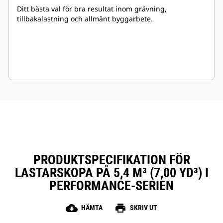
Ditt bästa val för bra resultat inom grävning,
tillbakalastning och allmänt byggarbete.
PRODUKTSPECIFIKATION FÖR
LASTARSKOPA PÅ 5,4 M³ (7,00 YD³) I
PERFORMANCE-SERIEN
cloud_download
print
HÄMTA
SKRIV UT