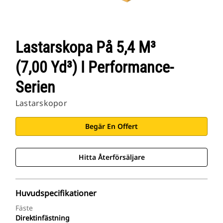
Lastarskopa På 5,4 M³
(7,00 Yd³) I Performance-
Serien
Lastarskopor
Begär En Offert
Hitta Återförsäljare
Huvudspecifikationer
Fäste
Direktinfästning