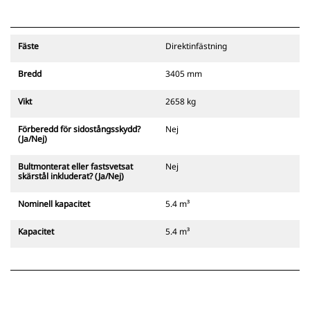
Fäste
Direktinfästning
Bredd
3405 mm
Vikt
2658 kg
Förberedd för sidostångsskydd?
Nej
(Ja/Nej)
Bultmonterat eller fastsvetsat
Nej
skärstål inkluderat? (Ja/Nej)
Nominell kapacitet
5.4 m³
Kapacitet
5.4 m³