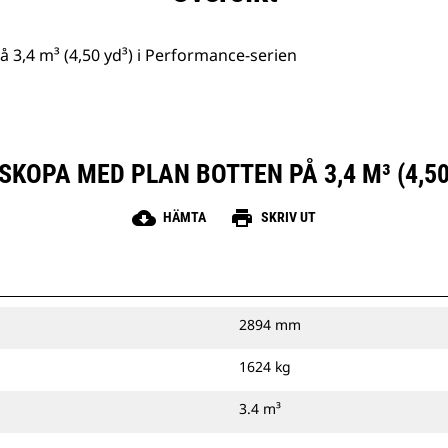
 3,4 m³ (4,50 yd³) i Performance-serien
SKOPA MED PLAN BOTTEN PÅ 3,4 M³ (4,50
cloud_download
print
HÄMTA
SKRIV UT
2894 mm
1624 kg
3.4 m³