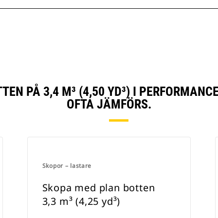
EN PÅ 3,4 M³ (4,50 YD³) I PERFORMAN
OFTA JÄMFÖRS.
Skopor – lastare
Skopa med plan botten
3,3 m³ (4,25 yd³)