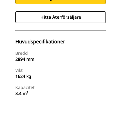
Hitta Återförsäljare
Huvudspecifikationer
Bredd
2894 mm
Vikt
1624 kg
Kapacitet
3.4 m³
Hitta Återförsäljare
Begär En Offert