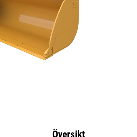
delar
Specifikationer
Verktyg
Rundtur
Översikt