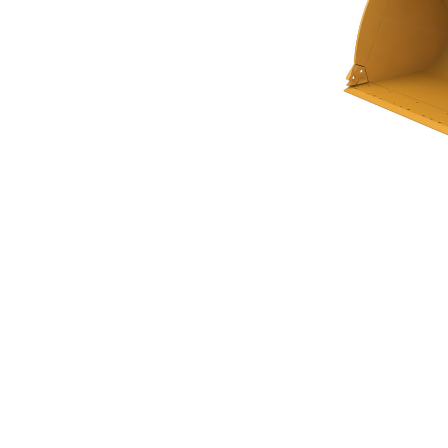
Skopa Med Plan Botten På 3,4 M³ (4,50 Yd³) I Performance-Serien
För
Ändra modell