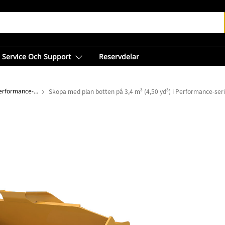
Service Och Support
Reservdelar
Skopor med plan botten – Performance-serien
Skopa med plan botten på 3,4 m³ (4,50 yd³) i Performance-ser