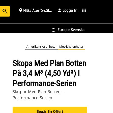
Logga In
place
apps
Hitta Återförsäljare
search
Europe-Svenska
ien
Amerikanska enheter
Metriska enheter
Skopa Med Plan Botten
På 3,4 M³ (4,50 Yd³) I
Performance-Serien
Skopor Med Plan Botten –
Performance-Serien
Begär En Offert