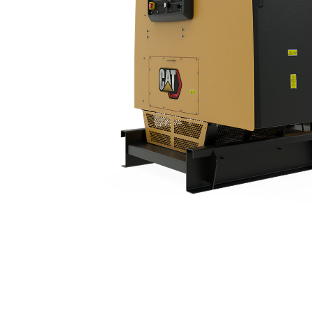
3412C | 750 EkW
Van