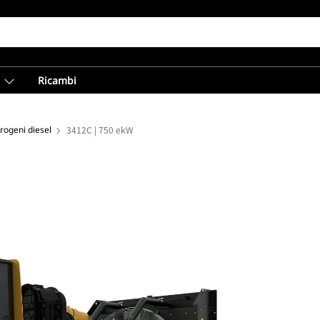
Ricambi
trogeni diesel
3412C | 750 ekW