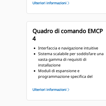
Conforme ai requisiti di stato
Ulteriori informazioni
stazionario e risposta ai transitori
previsti dallo standard ISO 8528-5
Quadro di comando EMCP
4
Interfaccia e navigazione intuitive
Sistema scalabile per soddisfare una
vasta gamma di requisiti di
installazione
Moduli di espansione e
programmazione specifica del
cantiere per particolari requisiti dei
clienti
Ulteriori informazioni