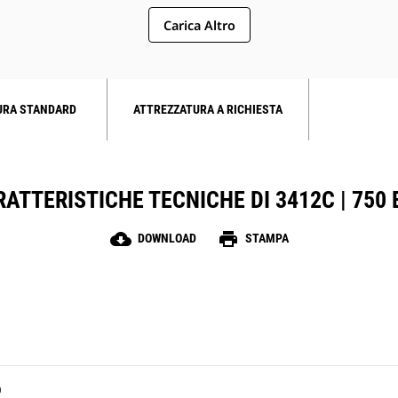
Carica Altro
URA STANDARD
ATTREZZATURA A RICHIESTA
ATTERISTICHE TECNICHE DI 3412C | 750
cloud_download
print
DOWNLOAD
STAMPA
O