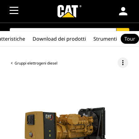
person
SEARCH
search
tteristiche
Download dei prodotti
Strumenti
Tour
more_vert
Gruppi elettrogeni diesel