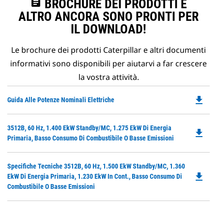
assignment
BROCHURE DEI PRODOTTI E
ALTRO ANCORA SONO PRONTI PER
IL DOWNLOAD!
Le brochure dei prodotti Caterpillar e altri documenti
informativi sono disponibili per aiutarvi a far crescere
la vostra attività.
file_download
Do
Guida Alle Potenze Nominali Elettriche
P
O
Do
3512B, 60 Hz, 1.400 EkW Standby/MC, 1.275 EkW Di Energia
in
file_download
P
Primaria, Basso Consumo Di Combustibile O Basse Emissioni
a
O
N
in
Ta
Do
Specifiche Tecniche 3512B, 60 Hz, 1.500 EkW Standby/MC, 1.360
a
file_download
P
EkW Di Energia Primaria, 1.230 EkW In Cont., Basso Consumo Di
N
O
Combustibile O Basse Emissioni
Ta
in
a
N