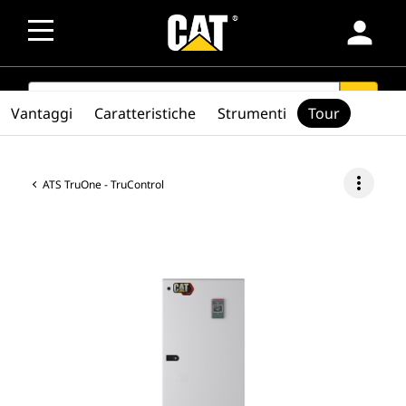
person
SEARCH
search
Vantaggi
Caratteristiche
Strumenti
Tour
more_vert
ATS TruOne - TruControl