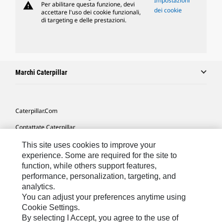
Impostazioni
warning
Per abilitare questa funzione, devi
dei cookie
accettare l'uso dei cookie funzionali,
di targeting e delle prestazioni.
Marchi Caterpillar
Caterpillar.com
Contattate Caterpillar
Le Mie Preferenze Di Marketing
This site uses cookies to improve your
experience. Some are required for the site to
Mappa Del Sito
function, while others support features,
performance, personalization, targeting, and
Cookie Settings
analytics.
Informazioni Legali
You can adjust your preferences anytime using
Cookie Settings.
Tutela Della Privacy
By selecting I Accept, you agree to the use of