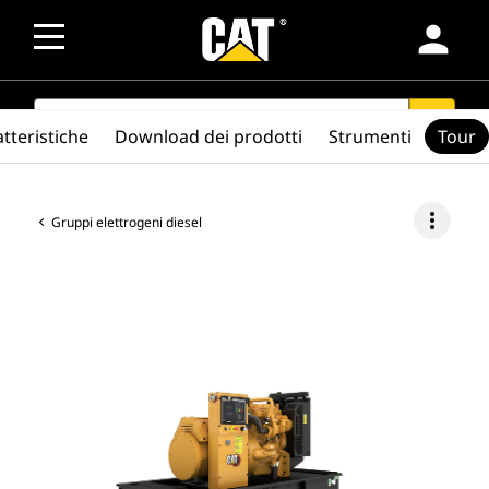
person
SEARCH
search
tteristiche
Download dei prodotti
Strumenti
Tour
more_vert
Gruppi elettrogeni diesel