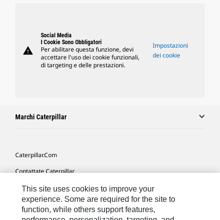
Social Media
I Cookie Sono Obbligatori
Impostazioni
warning
Per abilitare questa funzione, devi
dei cookie
accettare l'uso dei cookie funzionali,
di targeting e delle prestazioni.
Marchi Caterpillar
Caterpillar.com
Contattate Caterpillar
Le Mie Preferenze Di Marketing
This site uses cookies to improve your
experience. Some are required for the site to
Mappa Del Sito
function, while others support features,
performance, personalization, targeting, and
Cookie Settings