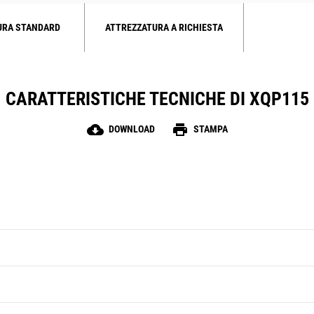
URA STANDARD
ATTREZZATURA A RICHIESTA
CARATTERISTICHE TECNICHE DI XQP115
cloud_download
print
DOWNLOAD
STAMPA