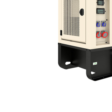
XQP115
Van
Cambia modello