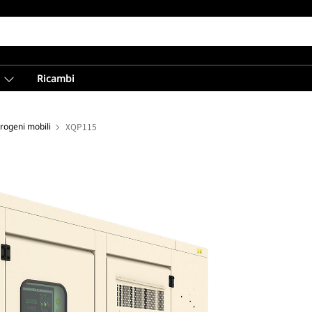
Ricambi
trogeni mobili
XQP115