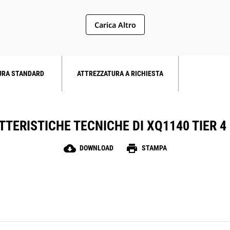
Carica Altro
URA STANDARD
ATTREZZATURA A RICHIESTA
TERISTICHE TECNICHE DI XQ1140 TIER 4
cloud_download
print
DOWNLOAD
STAMPA