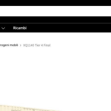
Ricambi
trogeni mobili
XQ1140 Tier 4 Final