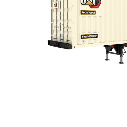
XQ1140 Tier 4 Final
Van
Cambia modello