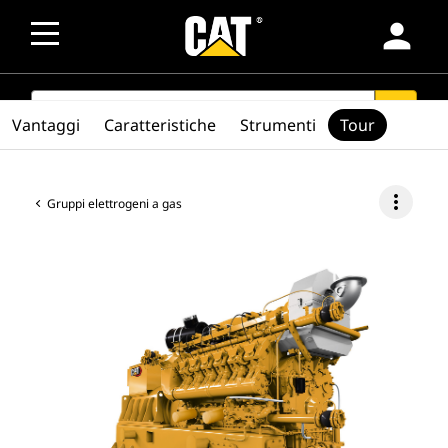
person
SEARCH
search
Vantaggi
Caratteristiche
Strumenti
Tour
more_vert
Gruppi elettrogeni a gas