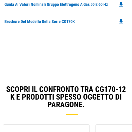
file_download
Do
Guida Ai Valori Nominali Gruppo Elettrogeno A Gas 50 E 60 Hz
in
P
a
O
N
file_download
Do
Brochure Del Modello Della Serie CG170K
in
Ta
P
a
O
N
in
Ta
a
N
Ta
SCOPRI IL CONFRONTO TRA CG170-12
K E PRODOTTI SPESSO OGGETTO DI
PARAGONE.