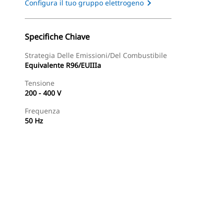
Configura il tuo gruppo elettrogeno
Specifiche Chiave
Strategia Delle Emissioni/del Combustibile
Equivalente R96/EUIIIa
Tensione
200 - 400 V
Frequenza
50 Hz
Tour
Trova Dealer
Richiedi Un Preventivo