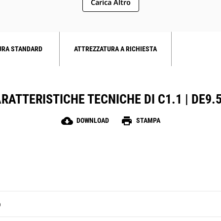
Carica Altro
URA STANDARD
ATTREZZATURA A RICHIESTA
RATTERISTICHE TECNICHE DI C1.1 | DE9.
cloud_download
print
DOWNLOAD
STAMPA
O