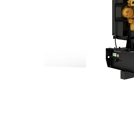
C1.1 | DE9.5E3
Van