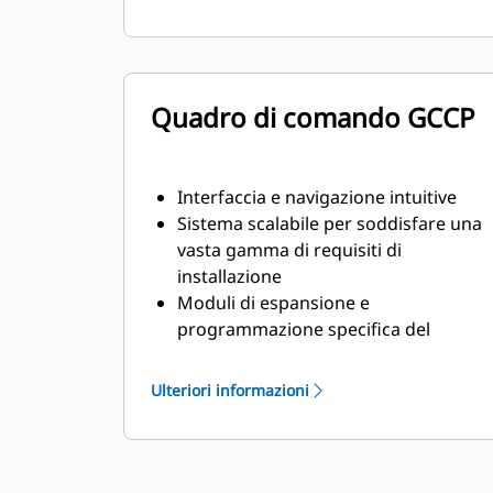
stazionario e risposta ai transitori
previsti dallo standard ISO 8528-5
Quadro di comando GCCP
Interfaccia e navigazione intuitive
Sistema scalabile per soddisfare una
vasta gamma di requisiti di
installazione
Moduli di espansione e
programmazione specifica del
cantiere per particolari requisiti dei
clienti
Ulteriori informazioni