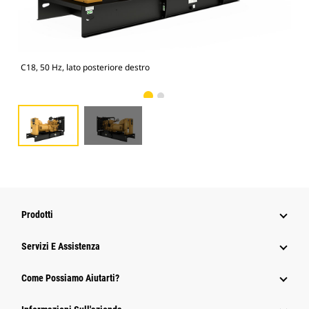
C18, 50 Hz, lato posteriore destro
C18,
Prodotti
Servizi E Assistenza
Come Possiamo Aiutarti?