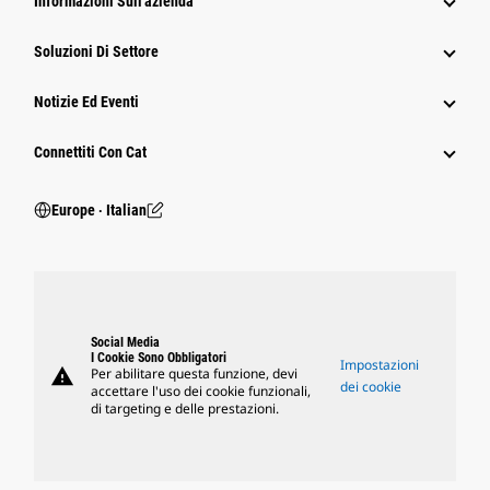
Informazioni Sull'azienda
Soluzioni Di Settore
Notizie Ed Eventi
Connettiti Con Cat
Europe ‧ Italian
Social Media
I Cookie Sono Obbligatori
Impostazioni
warning
Per abilitare questa funzione, devi
dei cookie
accettare l'uso dei cookie funzionali,
di targeting e delle prestazioni.