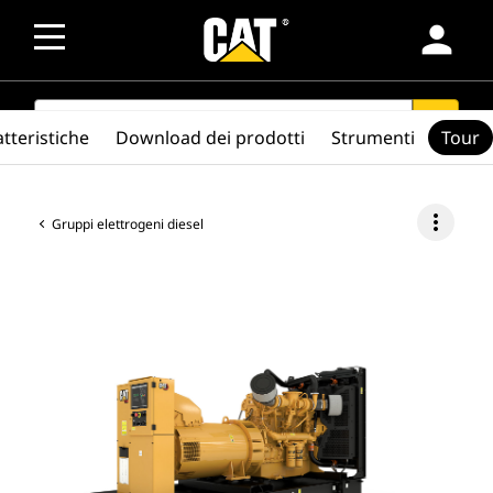
person
SEARCH
search
tteristiche
Download dei prodotti
Strumenti
Tour
more_vert
Gruppi elettrogeni diesel