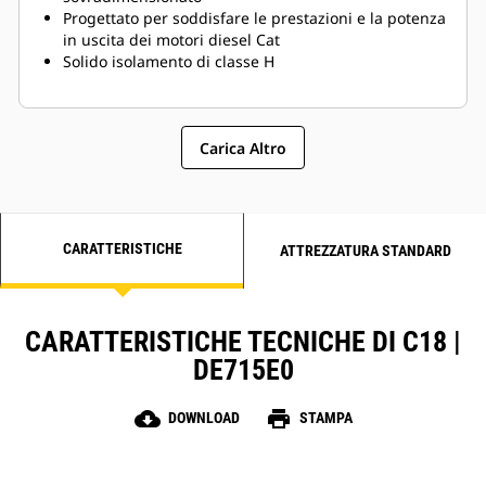
Progettato per soddisfare le prestazioni e la potenza
in uscita dei motori diesel Cat
Solido isolamento di classe H
Carica Altro
CARATTERISTICHE
ATTREZZATURA STANDARD
CARATTERISTICHE TECNICHE DI C18 |
DE715E0
cloud_download
print
DOWNLOAD
STAMPA