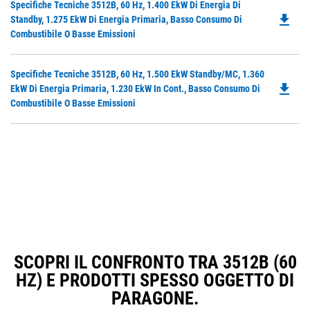
Do
Specifiche Tecniche 3512B, 60 Hz, 1.400 EkW Di Energia Di
in
file_download
P
Standby, 1.275 EkW Di Energia Primaria, Basso Consumo Di
a
O
Combustibile O Basse Emissioni
N
in
Ta
a
Do
Specifiche Tecniche 3512B, 60 Hz, 1.500 EkW Standby/MC, 1.360
N
file_download
P
EkW Di Energia Primaria, 1.230 EkW In Cont., Basso Consumo Di
Ta
O
Combustibile O Basse Emissioni
in
a
N
Ta
SCOPRI IL CONFRONTO TRA 3512B (60
HZ) E PRODOTTI SPESSO OGGETTO DI
PARAGONE.