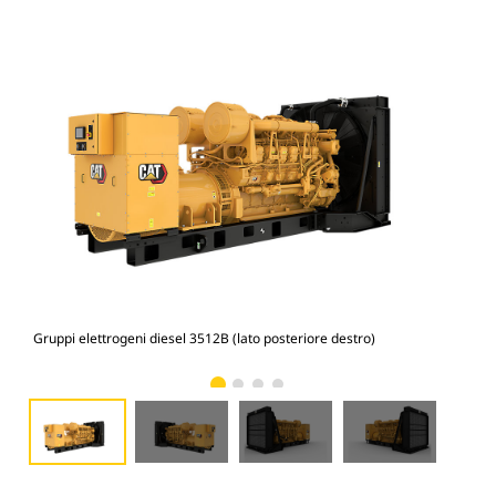
Gruppi elettrogeni diesel 3512B (lato posteriore destro)
Grup