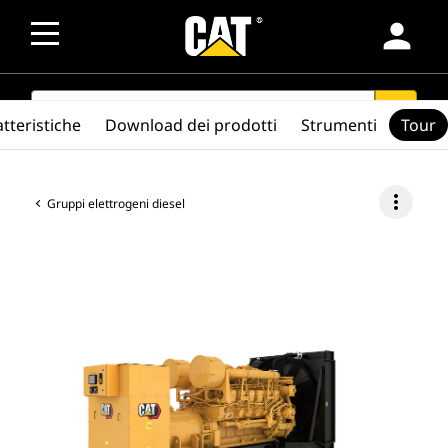
person
SEARCH
search
tteristiche
Download dei prodotti
Strumenti
Tour
more_vert
Gruppi elettrogeni diesel