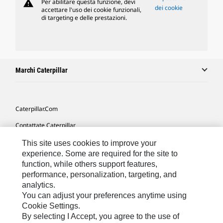
warning
Per abilitare questa funzione, devi
dei cookie
accettare l'uso dei cookie funzionali,
di targeting e delle prestazioni.
Marchi Caterpillar
Caterpillar.com
Contattate Caterpillar
Le Mie Preferenze Di Marketing
This site uses cookies to improve your
experience. Some are required for the site to
Mappa Del Sito
function, while others support features,
performance, personalization, targeting, and
Cookie Settings
analytics.
Informazioni Legali
You can adjust your preferences anytime using
Cookie Settings.
Tutela Della Privacy
By selecting I Accept, you agree to the use of