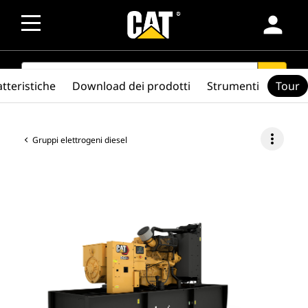
person
SEARCH
search
tteristiche
Download dei prodotti
Strumenti
Tour
more_vert
Gruppi elettrogeni diesel