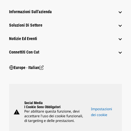
Informazioni Sull'azienda
Soluzioni Di Settore
Notizie Ed Eventi
Connettiti Con Cat
Europe ‧ Italian
Social Media
I Cookie Sono Obbligatori
Impostazioni
warning
Per abilitare questa funzione, devi
dei cookie
accettare l'uso dei cookie funzionali,
di targeting e delle prestazioni.