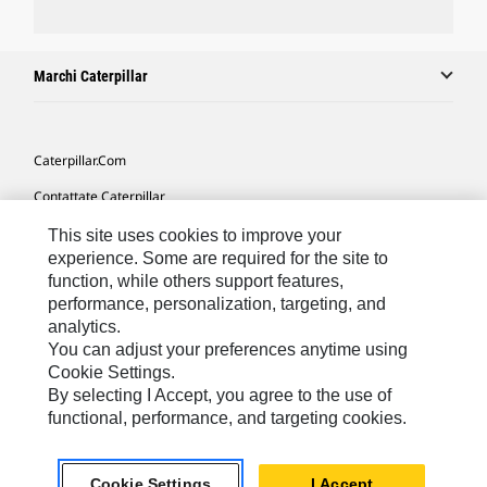
Marchi Caterpillar
Caterpillar.com
Contattate Caterpillar
Le Mie Preferenze Di Marketing
This site uses cookies to improve your
experience. Some are required for the site to
Mappa Del Sito
function, while others support features,
performance, personalization, targeting, and
Cookie Settings
analytics.
Informazioni Legali
You can adjust your preferences anytime using
Cookie Settings.
Tutela Della Privacy
By selecting I Accept, you agree to the use of
functional, performance, and targeting cookies.
Europe - Italian
© 2026 Caterpillar. Tutti i diritti riservati.
Cookie Settings
I Accept