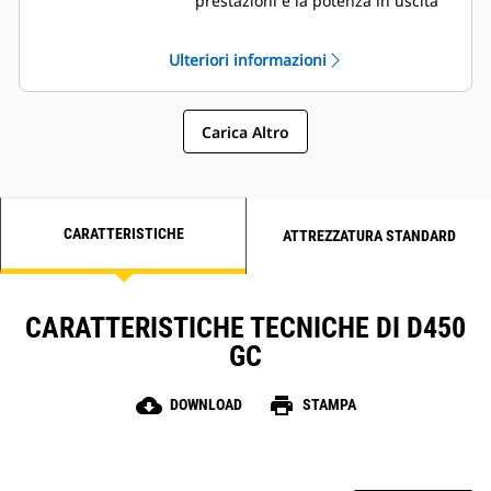
prestazioni e la potenza in uscita
dei motori diesel Cat
Solido isolamento di classe H
Ulteriori informazioni
Carica Altro
CARATTERISTICHE
ATTREZZATURA STANDARD
CARATTERISTICHE TECNICHE DI D450
GC
cloud_download
print
DOWNLOAD
STAMPA