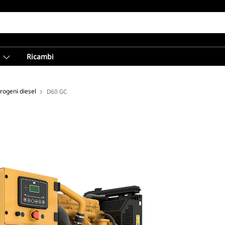
Ricambi
trogeni diesel
D60 GC