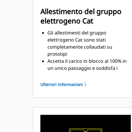
Allestimento del gruppo
elettrogeno Cat
Gli allestimenti del gruppo
elettrogeno Cat sono stati
completamente collaudati su
prototipi
Accetta il carico in blocco al 100% in
un unico passaggio e soddisfa i
requisiti di carico NFPA 110
Conforme ai requisiti di stato
Ulteriori informazioni
stazionario e risposta ai transitori
previsti dallo standard ISO 8528-5