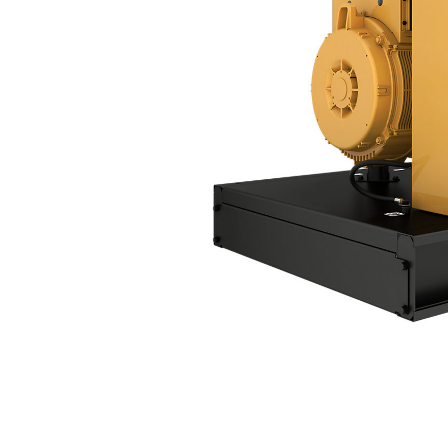
D60 GC
Van