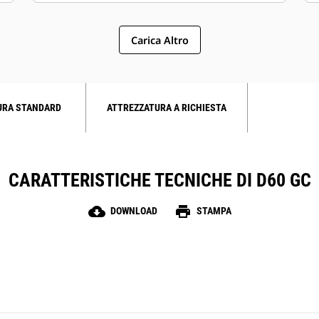
Carica Altro
URA STANDARD
ATTREZZATURA A RICHIESTA
CARATTERISTICHE TECNICHE DI D60 GC
cloud_download
print
DOWNLOAD
STAMPA