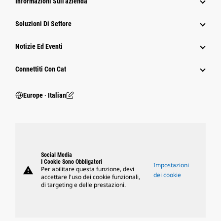
Informazioni Sull'azienda
Soluzioni Di Settore
Notizie Ed Eventi
Connettiti Con Cat
Europe ‧ Italian
Social Media
I Cookie Sono Obbligatori
Impostazioni
warning
Per abilitare questa funzione, devi
dei cookie
accettare l'uso dei cookie funzionali,
di targeting e delle prestazioni.