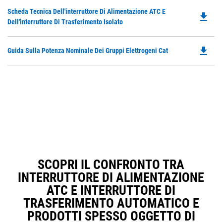
Do
Scheda Tecnica Dell'interruttore Di Alimentazione ATC E
file_download
P
Dell'interruttore Di Trasferimento Isolato
O
in
file_download
Do
Guida Sulla Potenza Nominale Dei Gruppi Elettrogeni Cat
a
P
N
O
Ta
in
a
N
Ta
SCOPRI IL CONFRONTO TRA
INTERRUTTORE DI ALIMENTAZIONE
ATC E INTERRUTTORE DI
TRASFERIMENTO AUTOMATICO E
PRODOTTI SPESSO OGGETTO DI