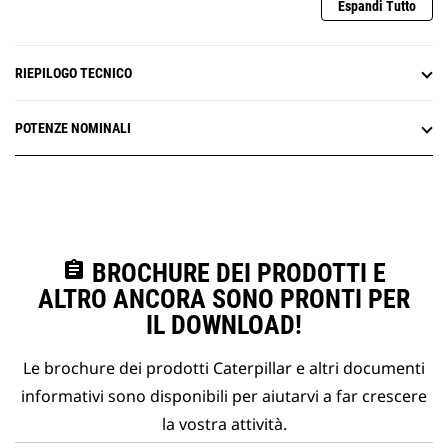
Umidità di funzionamento: fino al 90%
Espandi Tutto
Umidità relativa (senza condensa)
La durata della messa in parallelo delle sorgenti è
limitata a 100 msec o meno
RIEPILOGO TECNICO
Indicazione di disponibilità della sorgente
POTENZE NOMINALI
assignment
BROCHURE DEI PRODOTTI E
ALTRO ANCORA SONO PRONTI PER
IL DOWNLOAD!
Le brochure dei prodotti Caterpillar e altri documenti
informativi sono disponibili per aiutarvi a far crescere
la vostra attività.