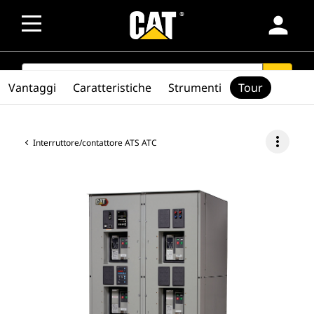
person
SEARCH
search
Vantaggi
Caratteristiche
Strumenti
Tour
more_vert
Interruttore/contattore ATS ATC