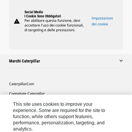
Social Media
I Cookie Sono Obbligatori
Impostazioni
warning
Per abilitare questa funzione, devi
dei cookie
accettare l'uso dei cookie funzionali,
di targeting e delle prestazioni.
Marchi Caterpillar
Caterpillar.com
Contattate Caterpillar
Le Mie Preferenze Di Marketing
This site uses cookies to improve your
experience. Some are required for the site to
Mappa Del Sito
function, while others support features,
performance, personalization, targeting, and
Cookie Settings
analytics.