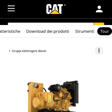
person
SEARCH
search
tteristiche
Download dei prodotti
Strumenti
Tour
more_vert
Gruppi elettrogeni diesel