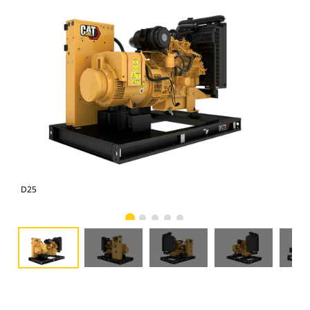
D25
D2