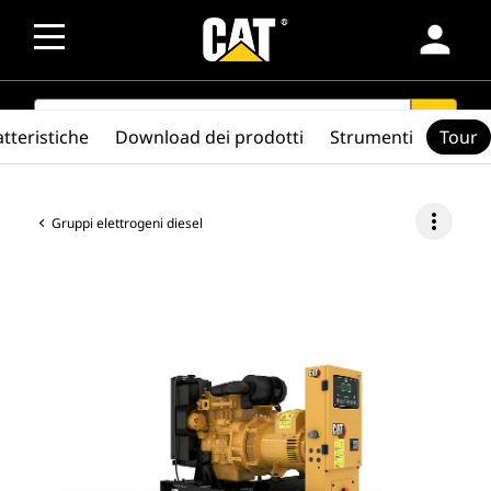
person
SEARCH
search
tteristiche
Download dei prodotti
Strumenti
Tour
more_vert
Gruppi elettrogeni diesel