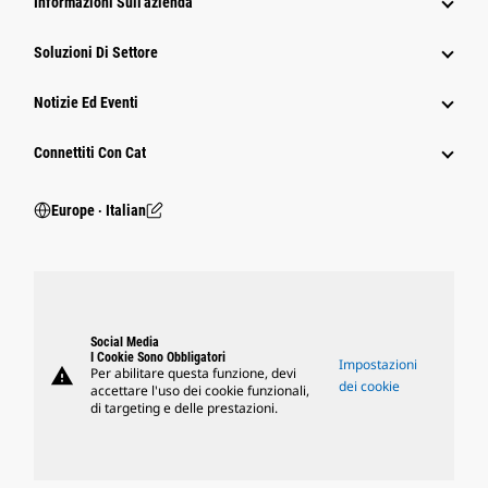
Informazioni Sull'azienda
Soluzioni Di Settore
Notizie Ed Eventi
Connettiti Con Cat
Europe ‧ Italian
Social Media
I Cookie Sono Obbligatori
Impostazioni
warning
Per abilitare questa funzione, devi
dei cookie
accettare l'uso dei cookie funzionali,
di targeting e delle prestazioni.