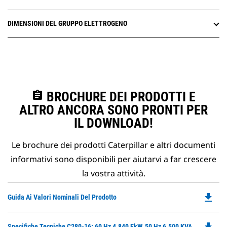
DIMENSIONI DEL GRUPPO ELETTROGENO
assignment
BROCHURE DEI PRODOTTI E
ALTRO ANCORA SONO PRONTI PER
IL DOWNLOAD!
Le brochure dei prodotti Caterpillar e altri documenti
informativi sono disponibili per aiutarvi a far crescere
la vostra attività.
file_download
Do
Guida Ai Valori Nominali Del Prodotto
P
O
file_download
Do
Specifiche Tecniche C280-16: 60 Hz 4.840 EkW, 50 Hz 6.500 KVA