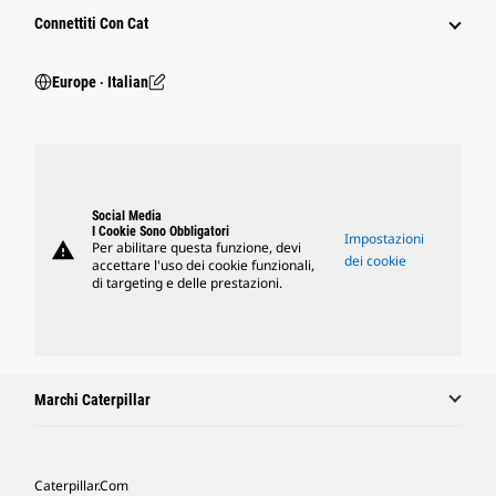
Connettiti Con Cat
Europe ‧ Italian
Social Media
I Cookie Sono Obbligatori
Impostazioni
warning
Per abilitare questa funzione, devi
dei cookie
accettare l'uso dei cookie funzionali,
di targeting e delle prestazioni.
Marchi Caterpillar
Caterpillar.com