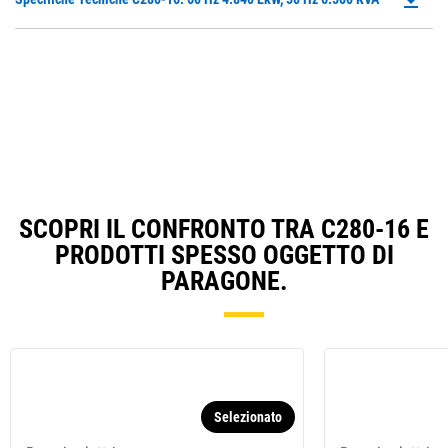
in
P
a
O
N
in
Ta
a
N
Ta
SCOPRI IL CONFRONTO TRA C280-16 E
PRODOTTI SPESSO OGGETTO DI
PARAGONE.
Selezionato