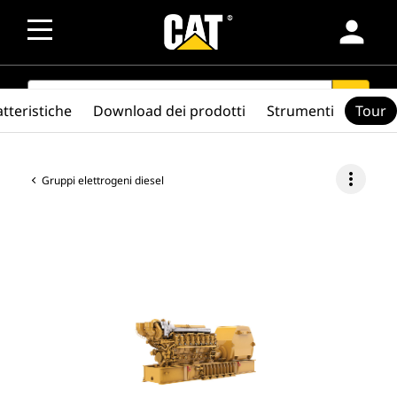
person
SEARCH
search
tteristiche
Download dei prodotti
Strumenti
Tour
more_vert
Gruppi elettrogeni diesel