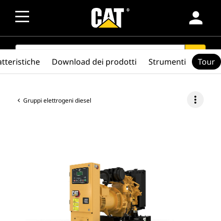
person
SEARCH
search
tteristiche
Download dei prodotti
Strumenti
Tour
more_vert
Gruppi elettrogeni diesel