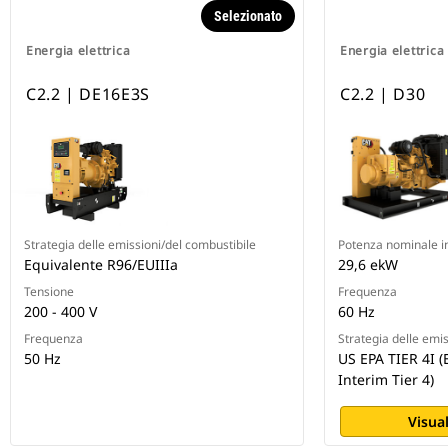
Selezionato
Energia elettrica
Energia elettrica
C2.2 | DE16E3S
C2.2 | D30
Strategia delle emissioni/del combustibile
Potenza nominale i
Equivalente R96/EUIIIa
29,6 ekW
Tensione
Frequenza
200 - 400 V
60 Hz
Frequenza
Strategia delle emi
50 Hz
US EPA TIER 4I (
Interim Tier 4)
Visual