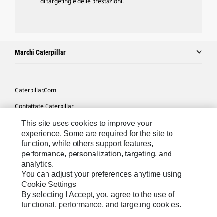
di targeting e delle prestazioni.
Marchi Caterpillar
Caterpillar.com
Contattate Caterpillar
Le Mie Preferenze Di Marketing
This site uses cookies to improve your
experience. Some are required for the site to
Mappa Del Sito
function, while others support features,
performance, personalization, targeting, and
Cookie Settings
analytics.
Informazioni Legali
You can adjust your preferences anytime using
Cookie Settings.
Tutela Della Privacy
By selecting I Accept, you agree to the use of
functional, performance, and targeting cookies.