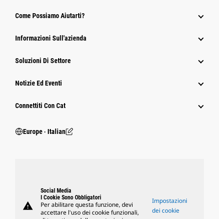
Come Possiamo Aiutarti?
Informazioni Sull'azienda
Soluzioni Di Settore
Notizie Ed Eventi
Connettiti Con Cat
Europe ‧ Italian
Social Media
I Cookie Sono Obbligatori
Impostazioni
warning
Per abilitare questa funzione, devi
dei cookie
accettare l'uso dei cookie funzionali,