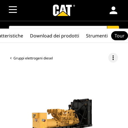
person
SEARCH
search
tteristiche
Download dei prodotti
Strumenti
Tour
more_vert
Gruppi elettrogeni diesel