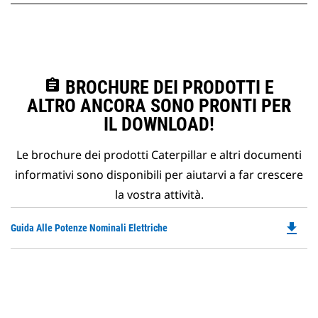
assignment
BROCHURE DEI PRODOTTI E
ALTRO ANCORA SONO PRONTI PER
IL DOWNLOAD!
Le brochure dei prodotti Caterpillar e altri documenti
informativi sono disponibili per aiutarvi a far crescere
la vostra attività.
file_download
Do
Guida Alle Potenze Nominali Elettriche
P
O
in
a
N
Ta