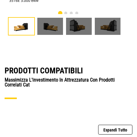
3516E 3.000 ekW
351
PRODOTTI COMPATIBILI
Massimizza L'investimento In Attrezzatura Con Prodotti
Correlati Cat
Espandi Tutto