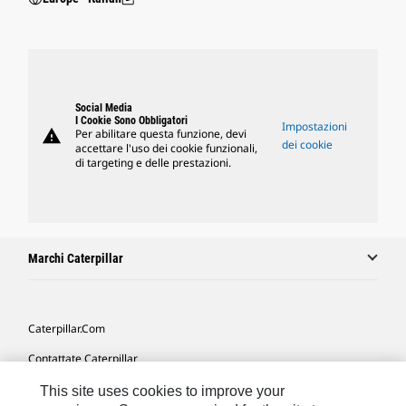
Social Media
I Cookie Sono Obbligatori
Impostazioni
warning
Per abilitare questa funzione, devi
dei cookie
accettare l'uso dei cookie funzionali,
di targeting e delle prestazioni.
Marchi Caterpillar
Caterpillar.com
Contattate Caterpillar
Le Mie Preferenze Di Marketing
This site uses cookies to improve your