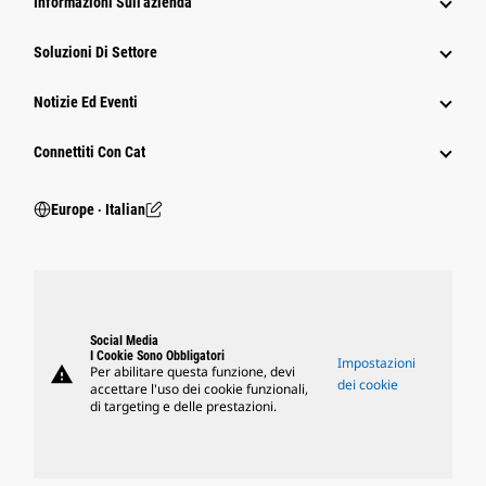
Informazioni Sull'azienda
Soluzioni Di Settore
Notizie Ed Eventi
Connettiti Con Cat
Europe ‧ Italian
Social Media
I Cookie Sono Obbligatori
Impostazioni
warning
Per abilitare questa funzione, devi
dei cookie
accettare l'uso dei cookie funzionali,
di targeting e delle prestazioni.