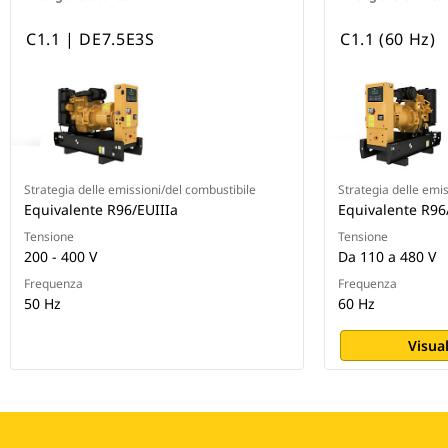
C1.1 | DE7.5E3S
C1.1 (60 Hz)
Strategia delle emissioni/del combustibile
Strategia delle emi
Equivalente R96/EUIIIa
Equivalente R96
Tensione
Tensione
200 - 400 V
Da 110 a 480 V
Frequenza
Frequenza
50 Hz
60 Hz
Visual