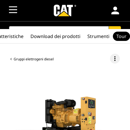
person
SEARCH
search
tteristiche
Download dei prodotti
Strumenti
Tour
more_vert
Gruppi elettrogeni diesel