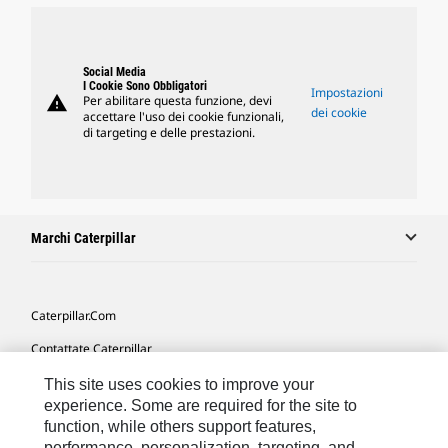
Social Media
I Cookie Sono Obbligatori
Impostazioni
warning
Per abilitare questa funzione, devi
dei cookie
accettare l'uso dei cookie funzionali,
di targeting e delle prestazioni.
Marchi Caterpillar
Caterpillar.com
Contattate Caterpillar
Le Mie Preferenze Di Marketing
This site uses cookies to improve your
experience. Some are required for the site to
Mappa Del Sito
function, while others support features,
performance, personalization, targeting, and
Cookie Settings