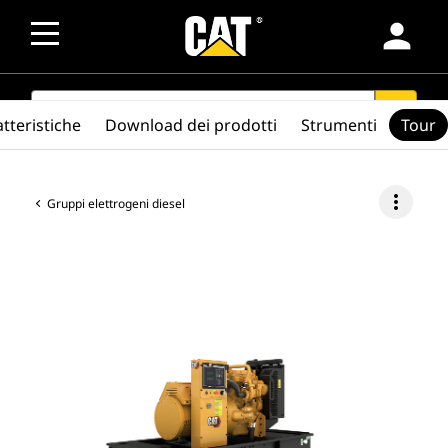
person
SEARCH
search
tteristiche
Download dei prodotti
Strumenti
Tour
more_vert
Gruppi elettrogeni diesel