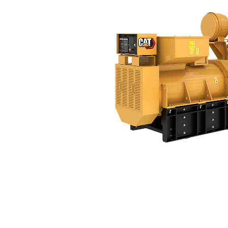
3516B (50 Hz) Solo Per Il Mercato Indiano
Van