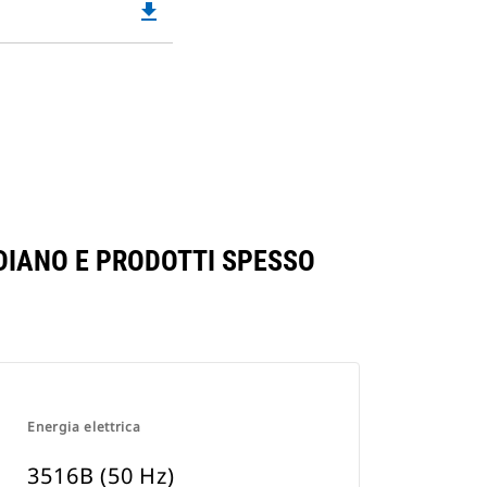
file_download
Downloadable
in
PDF
a
Opens
New
in
Tab
a
New
Tab
NDIANO E PRODOTTI SPESSO
Energia elettrica
3516B (50 Hz)