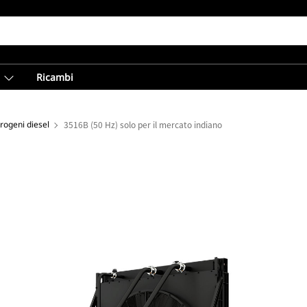
Ricambi
trogeni diesel
3516B (50 Hz) solo per il mercato indiano