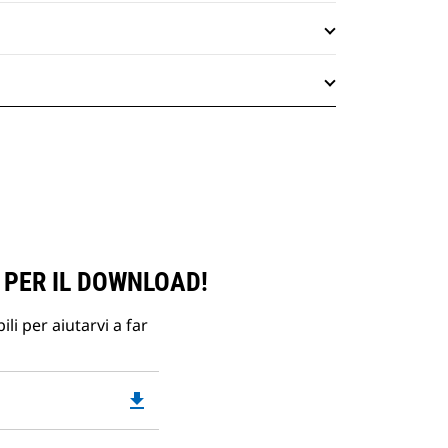
 PER IL DOWNLOAD!
li per aiutarvi a far
file_download
Downloadable
PDF
Opens