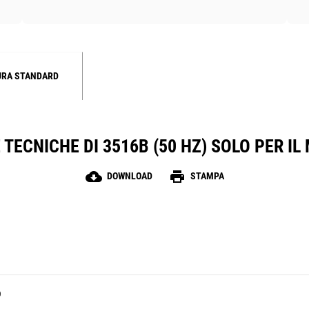
URA STANDARD
TECNICHE DI 3516B (50 HZ) SOLO PER I
cloud_download
print
DOWNLOAD
STAMPA
O