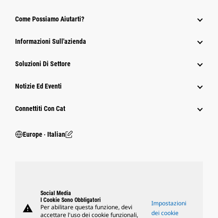
Come Possiamo Aiutarti?
Informazioni Sull'azienda
Soluzioni Di Settore
Notizie Ed Eventi
Connettiti Con Cat
Europe ‧ Italian
Social Media
I Cookie Sono Obbligatori
Impostazioni
warning
Per abilitare questa funzione, devi
dei cookie
accettare l'uso dei cookie funzionali,