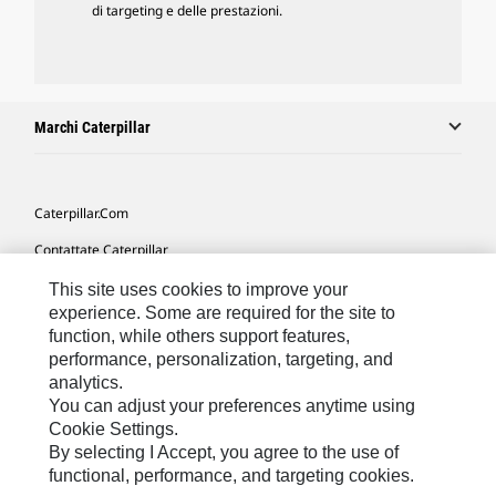
di targeting e delle prestazioni.
Marchi Caterpillar
Caterpillar.com
Contattate Caterpillar
Le Mie Preferenze Di Marketing
This site uses cookies to improve your
experience. Some are required for the site to
Mappa Del Sito
function, while others support features,
performance, personalization, targeting, and
Cookie Settings
analytics.
Informazioni Legali
You can adjust your preferences anytime using
Cookie Settings.
Tutela Della Privacy
By selecting I Accept, you agree to the use of
functional, performance, and targeting cookies.