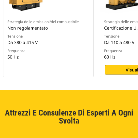
Strategia delle emissioni/del combustibile
Strategia delle emi
Non regolamentato
Certificazione U.
Tensione
Tensione
Da 380 a 415 V
Da 110 a 480 V
Frequenza
Frequenza
50 Hz
60 Hz
Visual
Attrezzi E Consulenze Di Esperti A Ogni
Svolta