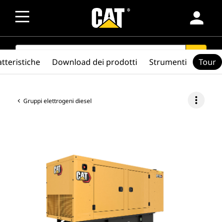
person
SEARCH
search
tteristiche
Download dei prodotti
Strumenti
Tour
more_vert
Gruppi elettrogeni diesel