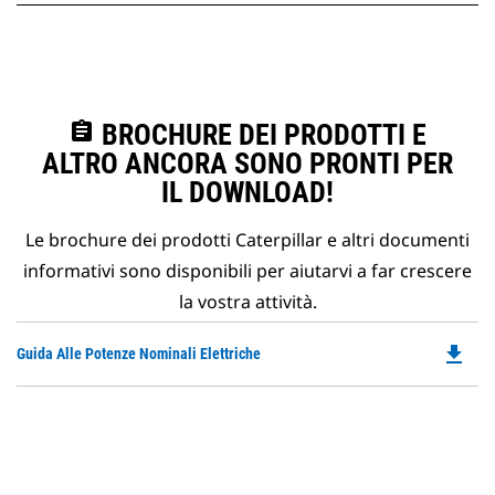
assignment
BROCHURE DEI PRODOTTI E
ALTRO ANCORA SONO PRONTI PER
IL DOWNLOAD!
Le brochure dei prodotti Caterpillar e altri documenti
informativi sono disponibili per aiutarvi a far crescere
la vostra attività.
file_download
Do
Guida Alle Potenze Nominali Elettriche
P
O
in
a
N
Ta