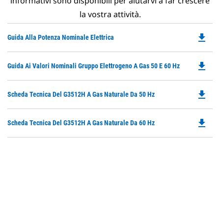
informativi sono disponibili per aiutarvi a far crescere
la vostra attività.
file_download
Do
Guida Alla Potenza Nominale Elettrica
P
O
file_download
Do
Guida Ai Valori Nominali Gruppo Elettrogeno A Gas 50 E 60 Hz
in
P
a
O
N
file_download
Do
Scheda Tecnica Del G3512H A Gas Naturale Da 50 Hz
in
Ta
P
a
O
N
file_download
Do
Scheda Tecnica Del G3512H A Gas Naturale Da 60 Hz
in
Ta
P
a
O
N
in
Ta
a
N
Ta