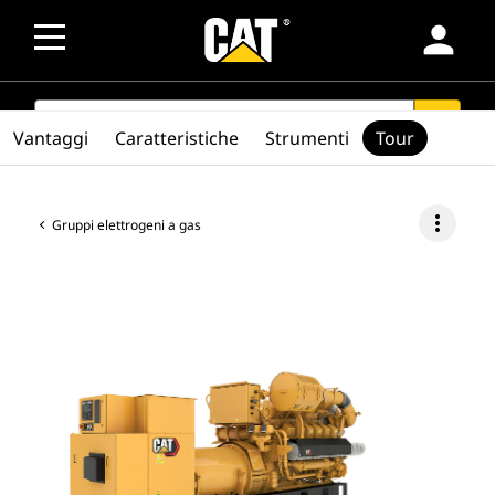
person
SEARCH
search
Vantaggi
Caratteristiche
Strumenti
Tour
more_vert
Gruppi elettrogeni a gas