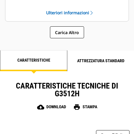
cantiere per particolari requisiti
dei clienti
Ulteriori informazioni
Carica Altro
CARATTERISTICHE
ATTREZZATURA STANDARD
CARATTERISTICHE TECNICHE DI
G3512H
cloud_download
print
DOWNLOAD
STAMPA