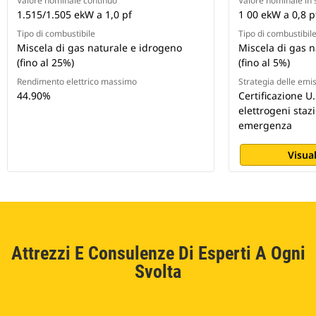
Valore nominale continuo
Valore nominale in 
1.515/1.505 ekW a 1,0 pf
1 00 ekW a 0,8 p
Tipo di combustibile
Tipo di combustibil
Miscela di gas naturale e idrogeno
Miscela di gas 
(fino al 25%)
(fino al 5%)
Rendimento elettrico massimo
Strategia delle emi
44.90%
Certificazione U
elettrogeni staz
emergenza
Visual
Attrezzi E Consulenze Di Esperti A Ogni
Svolta