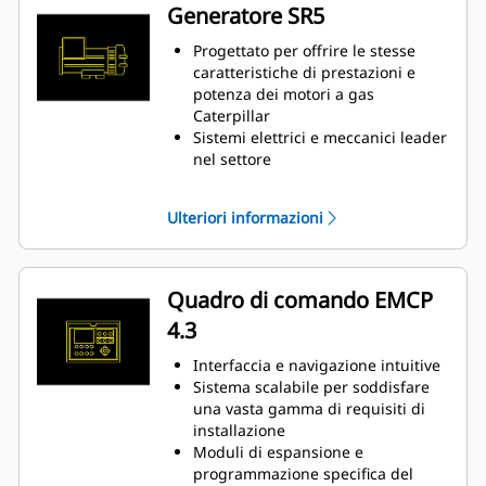
Tecnologia all'avanguardia nel
Generatore SR5
sistema di accensione e controllo
del rapporto aria/combustibile per
Progettato per offrire le stesse
minori emissioni e per l'efficienza
caratteristiche di prestazioni e
del motore
potenza dei motori a gas
Un modulo di controllo elettronico
Caterpillar
gestisce tutte le funzioni del
Sistemi elettrici e meccanici leader
motore: accensione, regolazione,
nel settore
controllo del rapporto
Efficienza elevata
combustibile/aria e protezione del
Ulteriori informazioni
motore
Quadro di comando EMCP
4.3
Interfaccia e navigazione intuitive
Sistema scalabile per soddisfare
una vasta gamma di requisiti di
installazione
Moduli di espansione e
programmazione specifica del