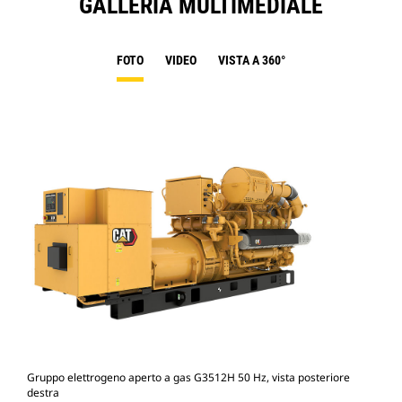
GALLERIA MULTIMEDIALE
FOTO
VIDEO
VISTA A 360°
Gruppo elettrogeno aperto a gas G3512H 50 Hz, vista posteriore
Gru
destra
sini