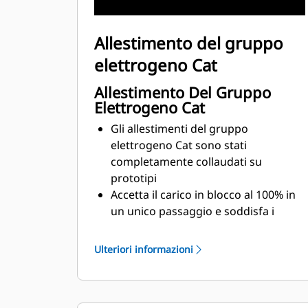
Allestimento del gruppo
elettrogeno Cat
Allestimento Del Gruppo
Elettrogeno Cat
Gli allestimenti del gruppo
elettrogeno Cat sono stati
completamente collaudati su
prototipi
Accetta il carico in blocco al 100% in
un unico passaggio e soddisfa i
requisiti di carico NFPA 110
Conforme ai requisiti di stato
Ulteriori informazioni
stazionario e risposta ai transitori
previsti dallo standard ISO 8528-5