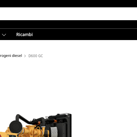
Ricambi
trogeni diesel
D600 GC