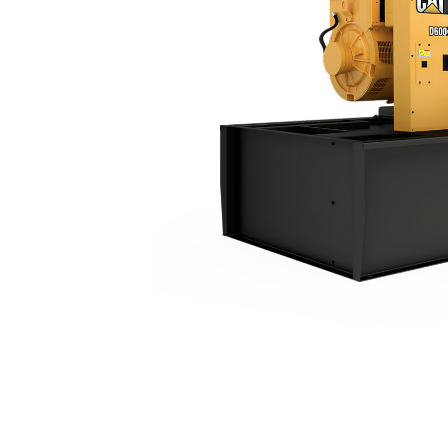
D600 GC
Van