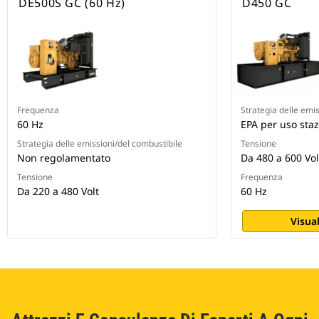
DE500S GC (60 Hz)
D450 GC
Frequenza
Strategia delle emi
60 Hz
EPA per uso sta
Strategia delle emissioni/del combustibile
Tensione
Non regolamentato
Da 480 a 600 Vol
Tensione
Frequenza
Da 220 a 480 Volt
60 Hz
Visual