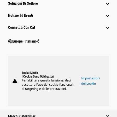
Soluzioni Di Settore
Notizie Ed Eventi
Connettiti Con Cat
Europe ‧ Italian
Social Media
I Cookie Sono Obbligatori
Impostazioni
warning
Per abilitare questa funzione, devi
dei cookie
accettare l'uso dei cookie funzionali,
di targeting e delle prestazioni.
Marchi Caterpillar