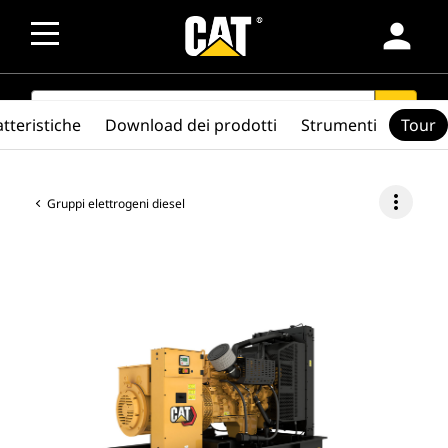
person
SEARCH
search
tteristiche
Download dei prodotti
Strumenti
Tour
more_vert
Gruppi elettrogeni diesel