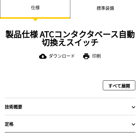
機械式インターロック付きの双方向の切換えメカニズム
仕様
標準装備
スイッチの位置表示
ステータスディスプレイ
双方向UL 1008 3ポジションコンタクタ
製品仕様 ATCコンタクタベース自動
切換えスイッチ
ダウンロード
印刷
cloud_download
print
すべて展開
技術概要
定格