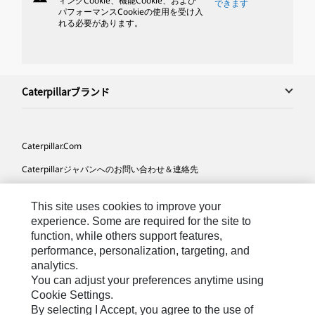
ィングCookie、機能Cookie、および
できます
パフォーマンスCookieの使用を受け入
れる必要があります。
Caterpillarブランド
Caterpillar.com
Caterpillarジャパンへのお問い合わせ＆連絡先
マイマーケティング情報配信設定
This site uses cookies to improve your
サイト･マップ
experience. Some are required for the site to
function, while others support features,
Cookie Settings
performance, personalization, targeting, and
法的事項
analytics.
You can adjust your preferences anytime using
プライバシー
Cookie Settings.
By selecting I Accept, you agree to the use of