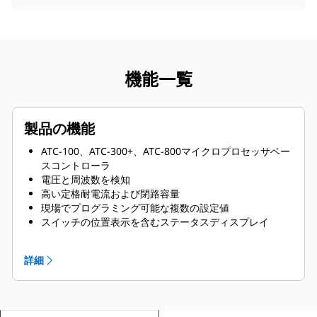
機能一覧
製品の機能
ATC-100、ATC-300+、ATC-800マイクロプロセッサベー
スコントローラ
電圧と周波数を検知
高い定格耐電流および閉路容量
現場でプログラミング可能な複数の設定値
スイッチの位置表示を含むステータスディスプレイ
利用可能な電源の表示
電源1および電源2の補助接点
詳細
真のRMS電圧および周波数を検知
プログラム可能なプラントエクササイザ
システムテスト押しボタン
ミミック図