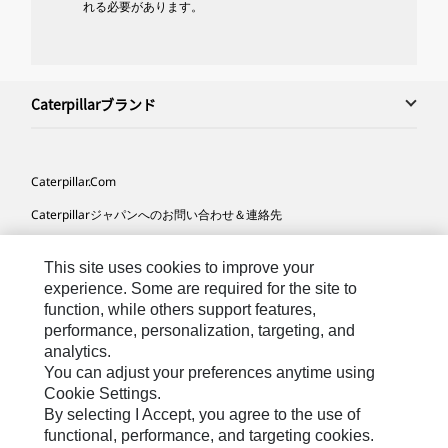
れる必要があります。
Caterpillarブランド
Caterpillar.com
Caterpillarジャパンへのお問い合わせ＆連絡先
マイマーケティング情報配信設定
This site uses cookies to improve your
サイト･マップ
experience. Some are required for the site to
function, while others support features,
Cookie Settings
performance, personalization, targeting, and
法的事項
analytics.
You can adjust your preferences anytime using
プライバシー
Cookie Settings.
By selecting I Accept, you agree to the use of
functional, performance, and targeting cookies.