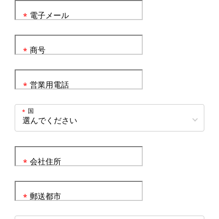
電子メール
*
商号
*
営業用電話
*
国
*
会社住所
*
郵送都市
*