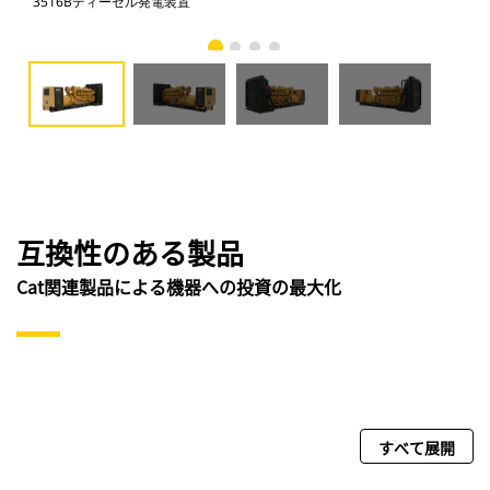
3516Bディーゼル発電装置
351
互換性のある製品
Cat関連製品による機器への投資の最大化
すべて展開