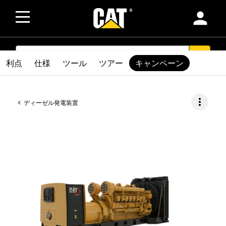
person
SEARCH
search
利点
仕様
ツール
ツアー
キャンペーン
more_vert
ディーゼル発電装置