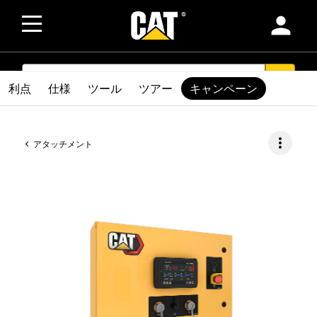
person
SEARCH
search
利点
仕様
ツール
ツアー
キャンペーン
more_vert
アタッチメント