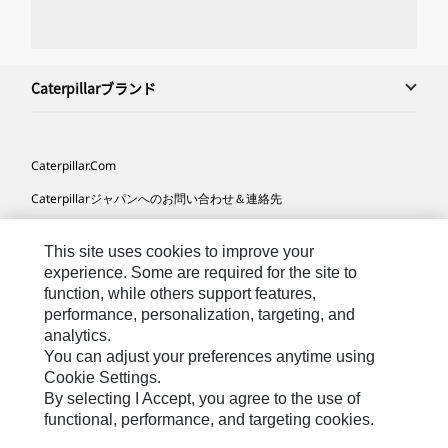
Caterpillarブランド
Caterpillar.com
Caterpillarジャパンへのお問い合わせ＆連絡先
マイマーケティング情報配信設定
This site uses cookies to improve your
サイト･マップ
experience. Some are required for the site to
function, while others support features,
Cookie Settings
performance, personalization, targeting, and
法的事項
analytics.
You can adjust your preferences anytime using
プライバシー
Cookie Settings.
By selecting I Accept, you agree to the use of
functional, performance, and targeting cookies.