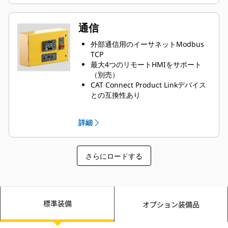
3つのプログラム可能なセキュリティ
レベルによりプラットフォームの整
合性を保証するロックアウトセキュ
通信
リティ機能
10言語に対応
外部通信用のイーサネットModbus
TCP
最大4つのリモートHMIをサポート
（別売）
CAT Connect Product Linkデバイス
との互換性あり
埋込み型HMIウェブサーバ
詳細
さらにロードする
標準装備
オプション装備品