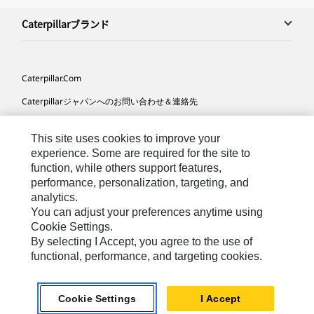
Caterpillarブランド
Caterpillar.com
Caterpillarジャパンへのお問い合わせ＆連絡先
マイマーケティング情報配信設定
This site uses cookies to improve your
サイト･マップ
experience. Some are required for the site to
function, while others support features,
Cookie Settings
performance, personalization, targeting, and
法的事項
analytics.
You can adjust your preferences anytime using
プライバシー
Cookie Settings.
By selecting I Accept, you agree to the use of
functional, performance, and targeting cookies.
Asia-
Caterpillar © 2026. All Rights Reserved. （無断複写･転
Japanese
載を禁じます）
Cookie Settings
I Accept