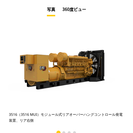
写真
360度ビュー
3516（3516 MUI）モジュール式リアオーバーハングコントロール発電
35
装置、リア右側
装