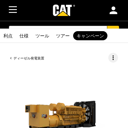
person
SEARCH
search
利点
仕様
ツール
ツアー
キャンペーン
more_vert
ディーゼル発電装置