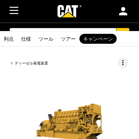
person
SEARCH
search
利点
仕様
ツール
ツアー
キャンペーン
more_vert
ディーゼル発電装置