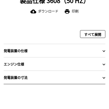
製品仕様 3608（50 HZ）
ダウンロード
印刷
cloud_download
print
すべて展開
発電装置の仕様
エンジン仕様
発電装置の寸法