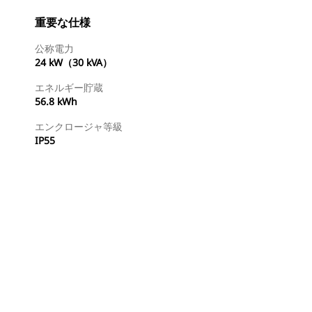
重要な仕様
公称電力
24 kW（30 kVA）
エネルギー貯蔵
56.8 kWh
エンクロージャ等級
IP55
ディーラを検索する
国内の販売店に見積りを依頼する