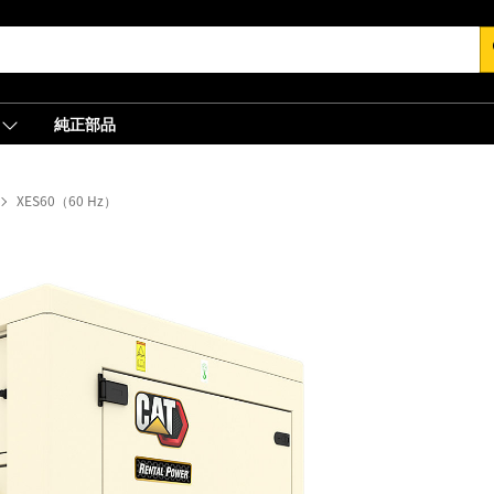
s
純正部品
XES60（60 Hz）