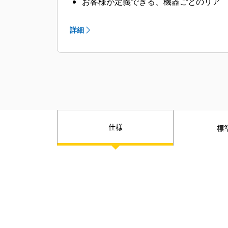
お客様が定義できる、機器ごとのリア
ルタイムステータス情報およびアラー
ト
詳細
お客様が設定可能な柔軟性の高いユー
ザインターフェイス
保有機械の管理
データサブスクリプションが必要
仕様
標