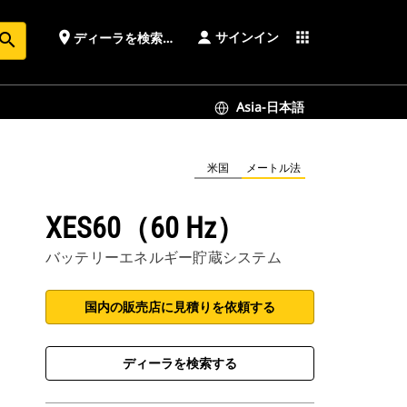
サインイン
place
apps
ディーラを検索する
earch
Asia-日本語
米国
メートル法
XES60（60 Hz）
バッテリーエネルギー貯蔵システム
国内の販売店に見積りを依頼する
ディーラを検索する