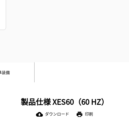
準装備
製品仕様 XES60（60 HZ）
ダウンロード
印刷
cloud_download
print