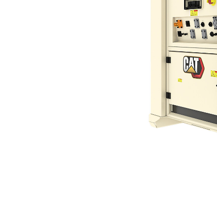
XES60（60 Hz）
利
モデルを変更