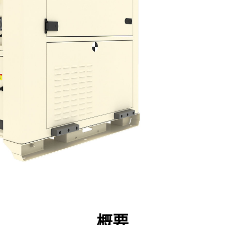
点
仕様
ツール
ツアー
キャンペーン
概要