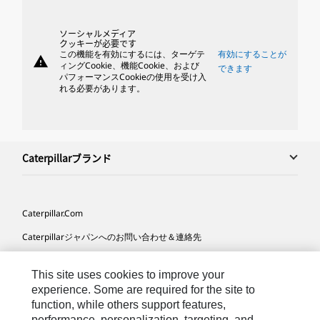
ソーシャルメディア
クッキーが必要です
この機能を有効にするには、ターゲテ
有効にすることが
warning
ィングCookie、機能Cookie、および
できます
パフォーマンスCookieの使用を受け入
れる必要があります。
Caterpillarブランド
Caterpillar.com
Caterpillarジャパンへのお問い合わせ＆連絡先
マイマーケティング情報配信設定
This site uses cookies to improve your
サイト･マップ
experience. Some are required for the site to
function, while others support features,
Cookie Settings
performance, personalization, targeting, and