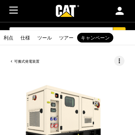
person
SEARCH
search
利点
仕様
ツール
ツアー
キャンペーン
more_vert
可搬式発電装置