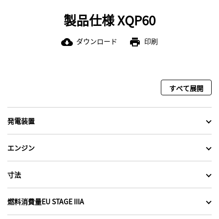
製品仕様 XQP60
ダウンロード
印刷
cloud_download
print
すべて展開
発電装置
エンジン
寸法
燃料消費量EU STAGE IIIA