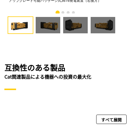
アップグレード可能パッケージ式3616発電装置（右後方）
ア
互換性のある製品
Cat関連製品による機器への投資の最大化
すべて展開