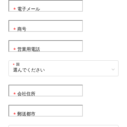
電子メール
*
商号
*
営業用電話
*
国
*
会社住所
*
郵送都市
*