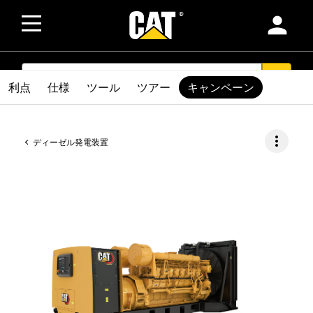
person
SEARCH
search
利点
仕様
ツール
ツアー
キャンペーン
more_vert
ディーゼル発電装置