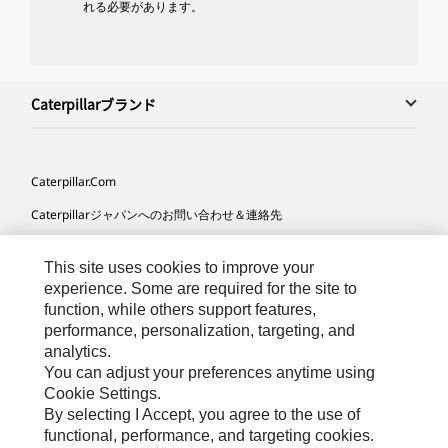
れる必要があります。
Caterpillarブランド
Caterpillar.com
Caterpillarジャパンへのお問い合わせ＆連絡先
マイマーケティング情報配信設定
This site uses cookies to improve your
サイト･マップ
experience. Some are required for the site to
function, while others support features,
Cookie Settings
performance, personalization, targeting, and
法的事項
analytics.
You can adjust your preferences anytime using
プライバシー
Cookie Settings.
By selecting I Accept, you agree to the use of
functional, performance, and targeting cookies.