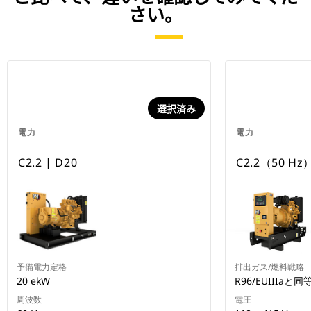
さい。
選択済み
電力
電力
C2.2 | D20
C2.2（50 Hz
予備電力定格
排出ガス/燃料戦略
20 ekW
R96/EUIIIaと同
周波数
電圧