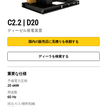
C2.2 | D20
ディーゼル発電装置
国内の販売店に見積りを依頼する
ディーラを検索する
重要な仕様
予備電力定格
20 ekW
周波数
60 Hz
排出ガス/燃料戦略