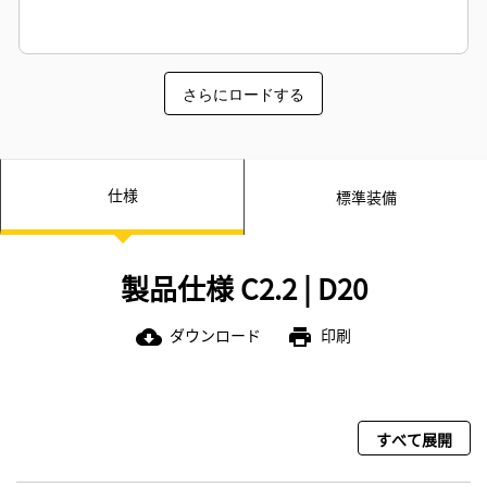
さらにロードする
仕様
標準装備
製品仕様 C2.2 | D20
ダウンロード
印刷
cloud_download
print
すべて展開