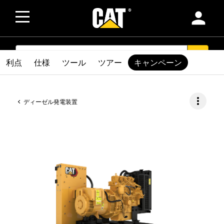
person
SEARCH
search
利点
仕様
ツール
ツアー
キャンペーン
more_vert
ディーゼル発電装置