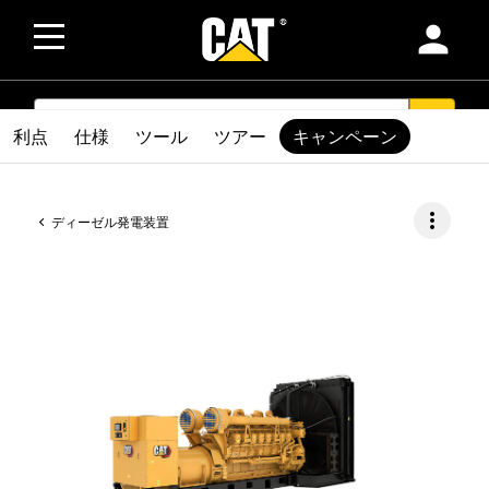
person
SEARCH
search
利点
仕様
ツール
ツアー
キャンペーン
more_vert
ディーゼル発電装置