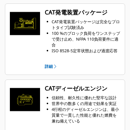
CAT発電装置パッケージ
CAT発電装置パッケージは完全なプロ
トタイプ試験済み
100 %のブロック負荷をワンステップ
で受け止め、NFPA 110負荷要件に適
合
ISO 8528-5定常状態および過渡応答
の要件に適合
詳細
CATディーゼルエンジン
信頼性、耐久性に優れた堅牢な設計
世界中の数多くの用途で効果を実証
4行程のディーゼルエンジンは、最小
質量で一貫した性能と優れた燃費を
兼ね備えている