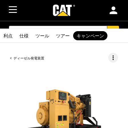
person
SEARCH
search
利点
仕様
ツール
ツアー
キャンペーン
more_vert
ディーゼル発電装置