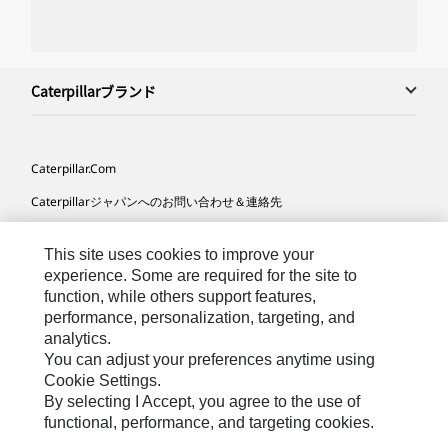
Caterpillarブランド
Caterpillar.com
Caterpillarジャパンへのお問い合わせ＆連絡先
マイマーケティング情報配信設定
This site uses cookies to improve your
サイト･マップ
experience. Some are required for the site to
function, while others support features,
Cookie Settings
performance, personalization, targeting, and
法的事項
analytics.
You can adjust your preferences anytime using
プライバシー
Cookie Settings.
By selecting I Accept, you agree to the use of
functional, performance, and targeting cookies.