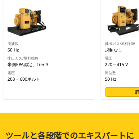
周波数
排出ガス/燃料戦略
60 Hz
規制なし
排出ガス/燃料戦略
電圧
米国EPA認定、Tier 3
220～415 V
電圧
周波数
208 ~ 600ボルト
50 Hz
ツールと各段階でのエキスパートに