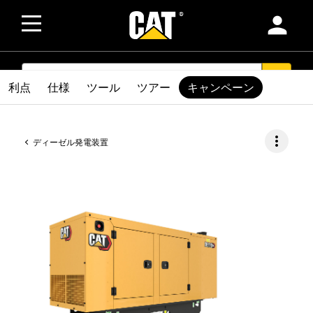
person
SEARCH
search
利点
仕様
ツール
ツアー
キャンペーン
more_vert
ディーゼル発電装置