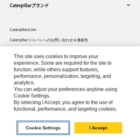
Caterpillarブランド
Caterpillar.com
Caterpillarジャパンへのお問い合わせ＆連絡先
マイマーケティング情報配信設定
This site uses cookies to improve your
サイト･マップ
experience. Some are required for the site to
function, while others support features,
Cookie Settings
performance, personalization, targeting, and
法的事項
analytics.
You can adjust your preferences anytime using
プライバシー
Cookie Settings.
By selecting I Accept, you agree to the use of
functional, performance, and targeting cookies.
Asia-
Caterpillar © 2026. All Rights Reserved. （無断複写･転
Japanese
載を禁じます）
Cookie Settings
I Accept