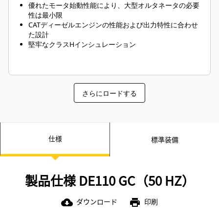
優れたモータ始動性能により、大型オルタネータの必要
性は最小限
CATディーゼルエンジンの性能および出力特性に合わせ
た設計
堅牢なクラスHインシュレーション
さらにロードする
仕様
標準装備
製品仕様 DE110 GC（50 HZ）
ダウンロード
印刷
cloud_download
print