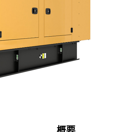
点
仕様
ツール
ツアー
キャンペーン
概要