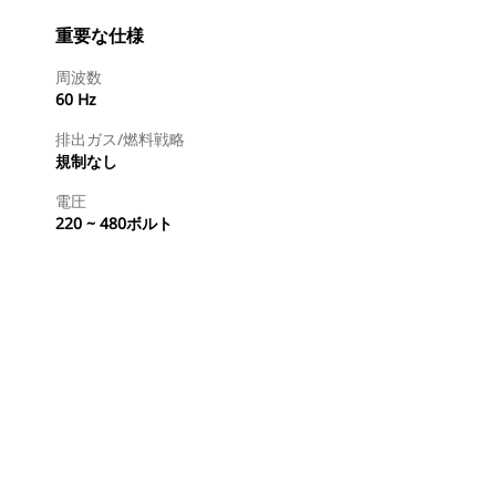
重要な仕様
周波数
60 Hz
排出ガス/燃料戦略
規制なし
電圧
220 ~ 480ボルト
ディーラを検索する
国内の販売店に見積りを依頼する