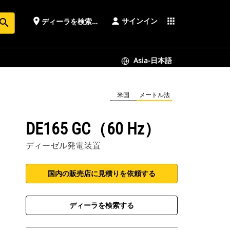
サインイン
place
apps
ディーラを検索する
earch
Asia-日本語
米国
メートル法
DE165 GC（60 Hz）
ディーゼル発電装置
国内の販売店に見積りを依頼する
ディーラを検索する