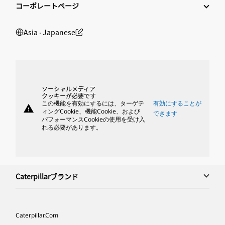
コーポレートページ
Asia ‧ Japanese
ソーシャルメディア
クッキーが必要です
この機能を有効にするには、ターゲテ
有効にすることが
warning
ィングCookie、機能Cookie、および
できます
パフォーマンスCookieの使用を受け入
れる必要があります。
Caterpillarブランド
Caterpillar.com