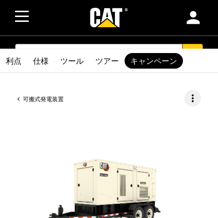
person
SEARCH
search
利点
仕様
ツール
ツアー
キャンペーン
more_vert
可搬式発電装置